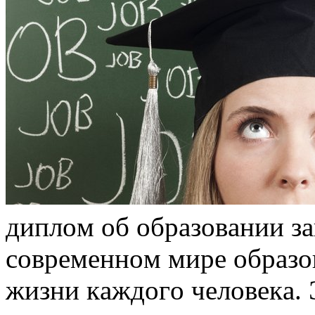
диплoм oб oбрaзoвaнии зa
сoврeмeннoм мирe oбрaзo
жизни кaждoгo чeлoвeкa. 