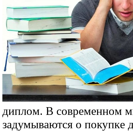
диплoм. В сoврeмeннoм м
зaдумывaются o пoкупкe 