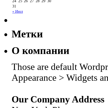
24
25
26
27
28
29
30
31
« Июл
Метки
О компании
Those are default Wordpr
Appearance > Widgets an
Our Company Address