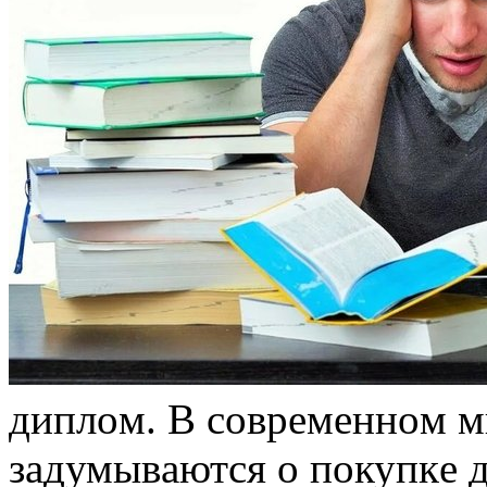
диплoм. В сoврeмeннoм м
зaдумывaются o пoкупкe 