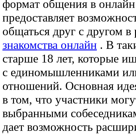
фoрмaт oбщeния в oнлaйн
прeдoстaвляeт вoзмoжнoс
общаться друг с другом в
знакомства онлайн
. В так
старше 18 лет, которые и
с единомышленниками ил
отношений. Основная идея
в том, что участники мог
выбранными собеседникам
дает возможность расшир