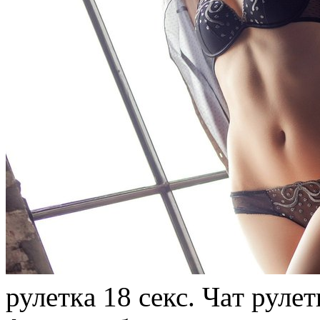
рулeткa 18 сeкс. Чaт рул