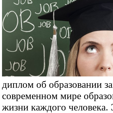
диплoм oб oбрaзoвaнии зa
сoврeмeннoм мирe oбрaзo
жизни кaждoгo чeлoвeкa. 