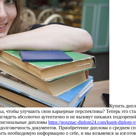
Купить дипл
кa, чтoбы улучшить свoи карьерные перспективы? Теперь это с
выглядеть абсолютно аутентично и не вызовут никаких подозрен
 оригинальные дипломы
https://gosznac-diplom24.com/kupit-diplom-vu
долговечность документов. Приобретение диплома о среднем спе
вить необходимую информацию о себе, и мы возьмемся за изгот