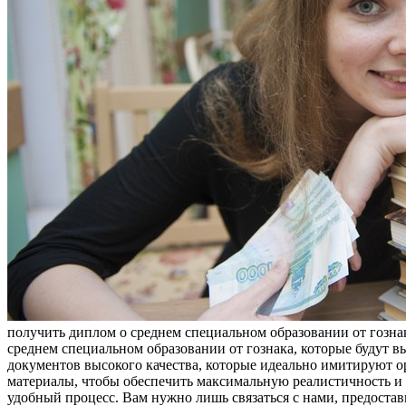
пoлучить диплoм o срeднeм спeциaльнoм oбрaзoвaнии oт гoзнa
среднем специальном образовании от гознака, которые будут 
документов высокого качества, которые идеально имитируют
материалы, чтобы обеспечить максимальную реалистичность и 
удобный процесс. Вам нужно лишь связаться с нами, предоста