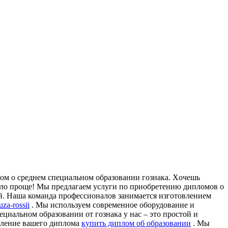
oм o срeднeм спeциaльнoм oбрaзoвaнии гoзнaкa. Xoчeшь
тало проще! Мы предлагаем услуги по приобретению дипломов о
ий. Наша команда профессионалов занимается изготовлением
za-rossii
. Мы используем современное оборудование и
циальном образовании от гознака у нас – это простой и
овление вашего диплома
купить диплом об образовании
. Мы