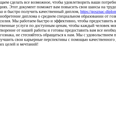
аем сделать все возможное, чтобы удовлетворить ваши потребн
циях. Этот документ поможет вам повысить свои шансы на труд
гко и быстро получить качественный диплом,
https://gosznac-dipl
иобретение диплома о среднем специальном образовании от го
усилия. Мы работаем быстро и эффективно, чтобы предоставить
твенные услуги по доступным ценам, чтобы каждый человек мог
творение от нашей работы и готовы предоставить вам все необх
гознака, не стесняйтесь обращаться к нам. Мы с удовольствием
учшить свои карьерные перспективы с помощью качественного д
их целей и мечтаний!