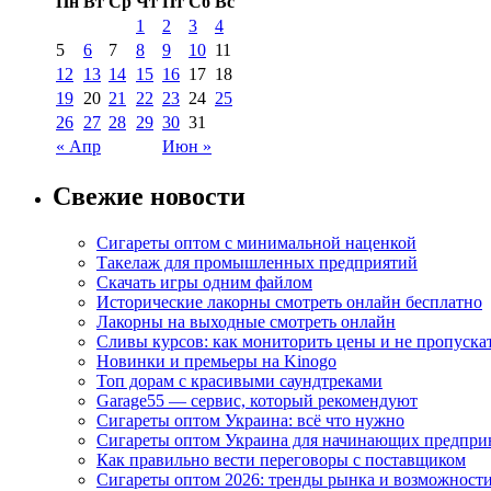
Пн
Вт
Ср
Чт
Пт
Сб
Вс
1
2
3
4
5
6
7
8
9
10
11
12
13
14
15
16
17
18
19
20
21
22
23
24
25
26
27
28
29
30
31
« Апр
Июн »
Свежие новости
Сигареты оптом с минимальной наценкой
Такелаж для промышленных предприятий
Скачать игры одним файлом
Исторические лакорны смотреть онлайн бесплатно
Лакорны на выходные смотреть онлайн
Сливы курсов: как мониторить цены и не пропуска
Новинки и премьеры на Kinogo
Топ дорам с красивыми саундтреками
Garage55 — сервис, который рекомендуют
Сигареты оптом Украина: всё что нужно
Сигареты оптом Украина для начинающих предпри
Как правильно вести переговоры с поставщиком
Сигареты оптом 2026: тренды рынка и возможност