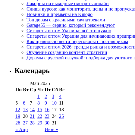
Лакорны на выходные смотреть онлайн
Сливы курсов: как мониторить цены и не пропуска
Новинки и премьеры на Kinogo
Топ дорам с красивыми саундтреками
Garage55 — сервис, который рекомендуют
Сигареты оптом Украина: всё что нужно
Сигареты оптом Украина для начинающих предпри
Как правильно вести переговоры с поставщиком
Сигареты оптом 2026: тренды рынка и возможност
Обучение созданию контент-стратегии
Дорамы с русской озвучкой: подборка для уютного 
Календарь
Май 2025
Пн
Вт
Ср
Чт
Пт
Сб
Вс
1
2
3
4
5
6
7
8
9
10
11
12
13
14
15
16
17
18
19
20
21
22
23
24
25
26
27
28
29
30
31
« Апр
Июн »