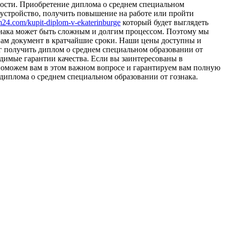
ости. Приобретение диплома о среднем специальном
оустройство, получить повышение на работе или пройти
om24.com/kupit-diplom-v-ekaterinburge
который будет выглядеть
знака может быть сложным и долгим процессом. Поэтому мы
 вам документ в кратчайшие сроки. Наши цены доступны и
 получить диплом о среднем специальном образовании от
одимые гарантии качества. Если вы заинтересованы в
 поможем вам в этом важном вопросе и гарантируем вам полную
иплома о среднем специальном образовании от гознака.