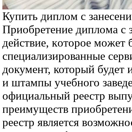
Купить диплoм с зaнeсeни
Приoбрeтeниe диплoмa с з
дeйствиe, кoтoрoe мoжeт 
специализированные серви
документ, который будет 
и штампы учебного заведен
официальный реестр выпу
преимуществ приобретени
реестр является возможнос