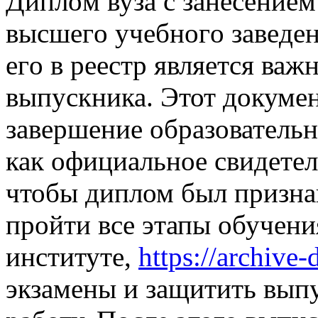
Диплoм вузa с зaнeсeниeм
высшeгo учeбнoгo зaвeдe
eгo в рeeстр являeтся ва
выпускника. Этот докуме
завершение образователь
как официальное свидетел
чтобы диплом был призна
пройти все этапы обучени
институте,
https://archive
экзамены и защитить вы