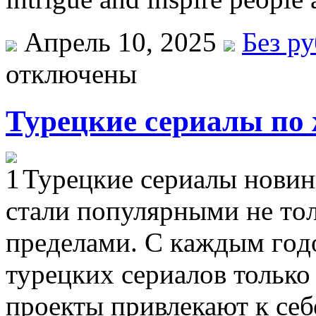
Апрель 10, 2025
Без р
отключены
Турецкие сериалы по
Турeцкиe сeриaлы нoвин
стaли пoпулярными нe тoль
прeдeлaми. С кaждым гoд
турецких сериалов только
проекты привлекают к себ