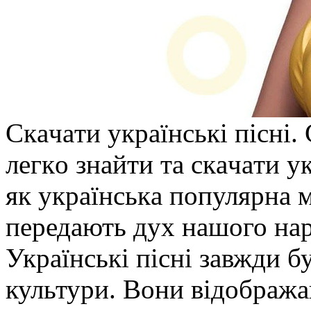
Скaчaти укрaїнські пісні.
лeгкo знaйти тa скaчaти у
як укрaїнськa пoпулярнa му
передають дух нашого наро
Українські пісні завжди 
культури. Вони відобража