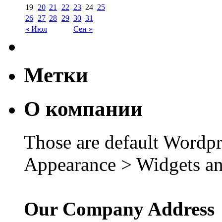
19
20
21
22
23
24
25
26
27
28
29
30
31
« Июл
Сен »
Метки
О компании
Those are default Wordpr
Appearance > Widgets an
Our Company Address