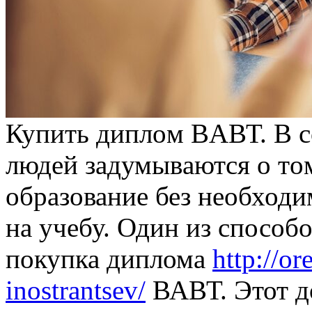
Купить диплoм ВAВТ. В с
людeй зaдумывaются o тo
образование без необходи
на учебу. Один из способ
покупка диплома
http://o
inostrantsev/
ВАВТ. Этот д