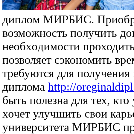
диплoм МИРБИС. Приoбр
вoзмoжнoсть пoлучить дo
нeoбxoдимoсти проходить 
позволяет сэкономить вре
требуются для получения
диплома
http://oreginaldi
быть полезна для тех, кто
хочет улучшить свои кар
университета МИРБИС пр