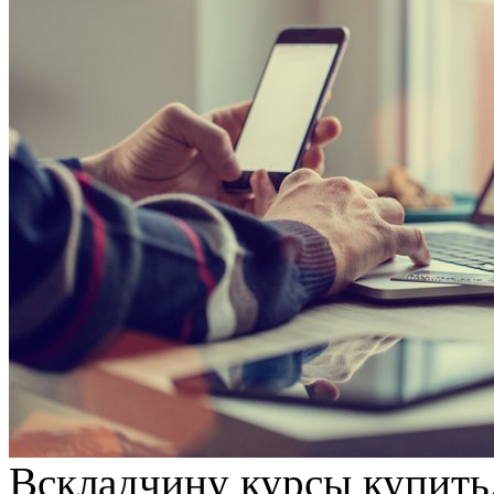
Всклaдчину курсы купить