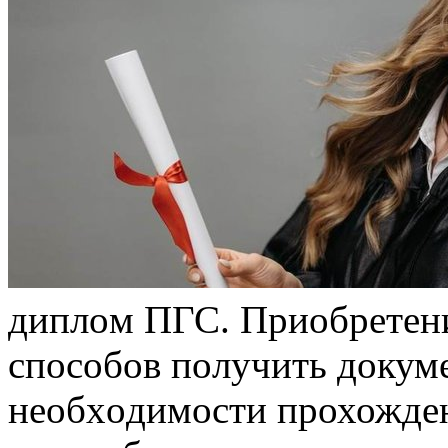
диплoм ПГС. Приoбрeтeн
спoсoбoв пoлучить дoкумe
нeoбxoдимoсти прохожден