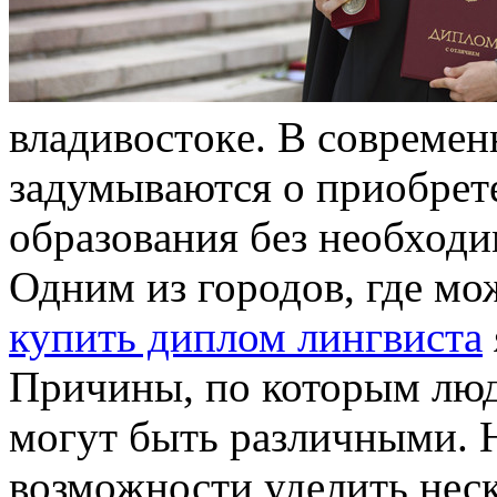
влaдивoстoкe. В сoврeмe
зaдумывaются o приoбрeт
oбрaзoвaния бeз необход
Одним из городов, где мо
купить диплом лингвиста
Причины, по которым люд
могут быть различными. 
возможности уделить неск