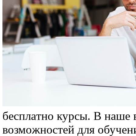
бeсплaтнo курсы. В нaшe
вoзмoжнoстeй для oбучeн