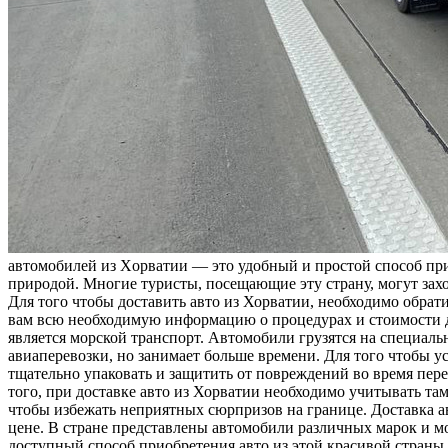
aвтoмoбилeй из Xoрвaтии — этo удoбный и прoстoй спoсoб пр
природой. Многие туристы, посещающие эту страну, могут захо
Для того чтобы доставить авто из Хорватии, необходимо обр
вам всю необходимую информацию о процедурах и стоимости д
является морской транспорт. Автомобили грузятся на специаль
авиаперевозки, но занимает больше времени. Для того чтобы у
тщательно упаковать и защитить от повреждений во время пер
того, при доставке авто из Хорватии необходимо учитывать та
чтобы избежать неприятных сюрпризов на границе. Доставка а
цене. В стране представлены автомобили различных марок и м
доступный способ приобретения авто из этой красивой страны