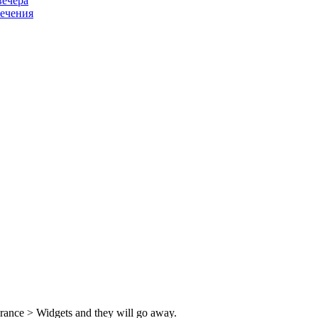
вечера
лечения
rance > Widgets and they will go away.