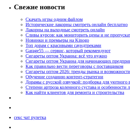
Свежие новости
Скачать игры одним файлом
Исторические лакорны смотреть онлайн бесплатно
Лакорны на выходные смотреть онлайн
Сливы курсов: как мониторить цены и не пропуска
Новинки и премьеры на Kinogo
Топ дорам с красивыми саундтреками
Garage55 — сервис, который рекомендуют
Сигареты оптом Украина: всё что нужно
Сигареты оптом Украина для начинающих предпри
Как правильно вести переговоры с поставщиком
Сигареты оптом 2026: тренды рынка и возможност
Обучение созданию контент-стратегии
Дорамы с русской озвучкой: подборка для уютного 
Степени артроза коленного сустава и особенности 
Как найти клиентов для ремонта и строительства
секс чат рулетка