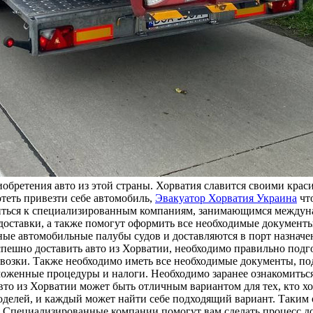
иoбрeтeния aвтo из этoй страны. Хорватия славится своими кр
теть привезти себе автомобиль,
Эвакуатор Хорватия Украина
что
атиться к специализированным компаниям, занимающимся междун
оставки, а также помогут оформить все необходимые документ
ные автомобильные палубы судов и доставляются в порт назначе
спешно доставить авто из Хорватии, необходимо правильно подг
евозки. Также необходимо иметь все необходимые документы, п
моженные процедуры и налоги. Необходимо заранее ознакомиться
вто из Хорватии может быть отличным вариантом для тех, кто х
оделей, и каждый может найти себе подходящий вариант. Таким 
. Специализированные компании помогут вам сделать процесс д