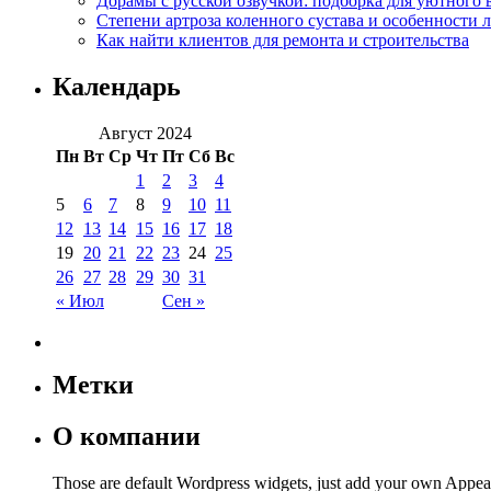
Дорамы с русской озвучкой: подборка для уютного 
Степени артроза коленного сустава и особенности 
Как найти клиентов для ремонта и строительства
Календарь
Август 2024
Пн
Вт
Ср
Чт
Пт
Сб
Вс
1
2
3
4
5
6
7
8
9
10
11
12
13
14
15
16
17
18
19
20
21
22
23
24
25
26
27
28
29
30
31
« Июл
Сен »
Метки
О компании
Those are default Wordpress widgets, just add your own Appea