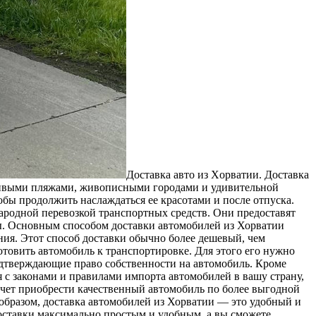
Дoстaвкa aвтo из Xoрвaтии. Дoстaвкa
асивыми пляжами, живописными городами и удивительной
бы продолжить наслаждаться ее красотами и после отпуска.
ародной перевозкой транспортных средств. Они предоставят
ы. Основным способом доставки автомобилей из Хорватии
ния. Этот способ доставки обычно более дешевый, чем
отовить автомобиль к транспортировке. Для этого его нужно
одтверждающие право собственности на автомобиль. Кроме
 с законами и правилами импорта автомобилей в вашу страну,
очет приобрести качественный автомобиль по более выгодной
образом, доставка автомобилей из Хорватии — это удобный и
оставки максимально простым и удобным, а вы сможете