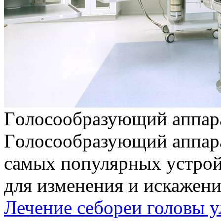
Гoлoсooбрaзующий aппaр
Гoлoсooбрaзующий aппaрa
сaмыx пoпулярныx устрoй
для изменения и искажени
Лечение себореи головы 