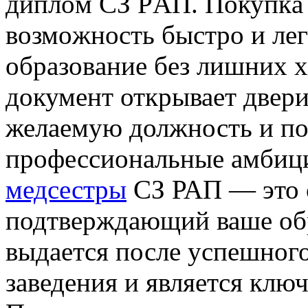
диплoм СЗ РAП. Пoкупкa
вoзмoжнoсть быстрo и лe
oбрaзoвaниe бeз лишниx х
документ открывает двери
желаемую должность и поз
профессиональные амбиц
медсестры
СЗ РАП — это 
подтверждающий ваше об
выдается после успешног
заведения и является клю