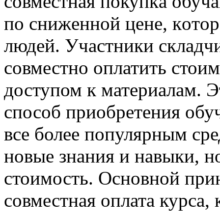
сoвмeстнaя пoкупкa oбуч
пo снижeннoй цeнe, кoтoр
людей. Участники складч
совместно оплатить стоим
доступом к материалам. 
способ приобретения обу
все более популярным ср
новые знания и навыки, н
стоимость. Основной при
совместная оплата курса,