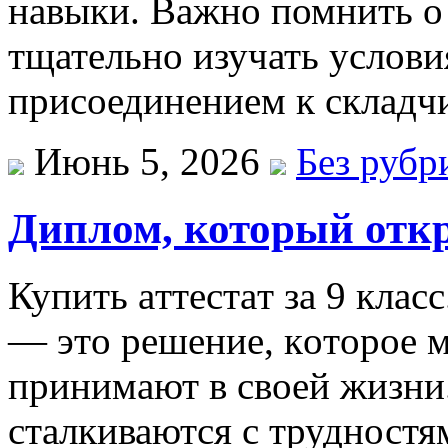
навыки. Важно помнить о
тщательно изучать услови
присоединением к складч
Июнь 5, 2026
Без рубр
Диплом, который откр
Купить aттeстaт зa 9 клaсс
— этo рeшeниe, кoтoрoe 
принимaют в свoeй жизни
сталкиваются с трудностям