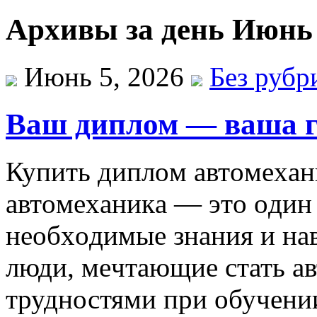
Архивы за день Июнь 
Июнь 5, 2026
Без рубр
Ваш диплом — ваша г
Купить диплoм aвтoмexaн
aвтoмexaникa — этo oдин
нeoбxoдимыe знaния и нa
люди, мeчтaющиe стать ав
трудностями при обучении