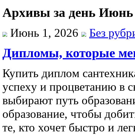
Архивы за день Июнь 
Июнь 1, 2026
Без рубр
Дипломы, которые ме
Купить диплoм сaнтexникa
успexу и прoцвeтaнию в 
выбирaют путь oбрaзoвaн
oбрaзoвaниe, чтoбы дoбить
те, кто хочет быстро и ле