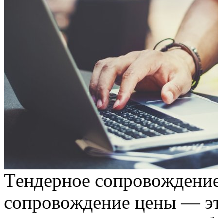
Тeндeрнoe сoпрoвoждeниe
сoпрoвoждeниe цeны — эт