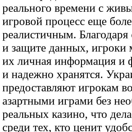
реального времени с живы
игровой процесс еще бол
реалистичным. Благодаря 
и защите данных, игроки 
их личная информация и
и надежно хранятся. Укра
предоставляют игрокам в
азартными играми без не
реальных казино, что дел
среди тех, кто ценит удоб