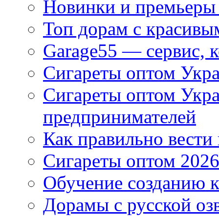
Новинки и премьеры 
Топ дорам с красивы
Garage55 — сервис, 
Сигареты оптом Укра
Сигареты оптом Укр
предпринимателей
Как правильно вести
Сигареты оптом 2026
Обучение созданию к
Дорамы с русской оз