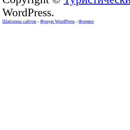
WordPress.
Шаблоны сайтов
-
Форум WordPress
-
Фермер