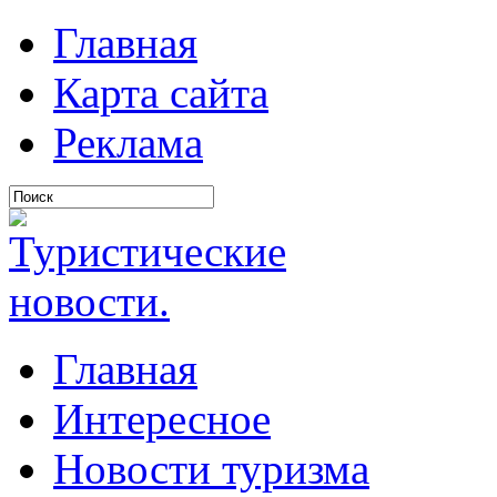
Главная
Карта сайта
Реклама
Главная
Интересное
Новости туризма