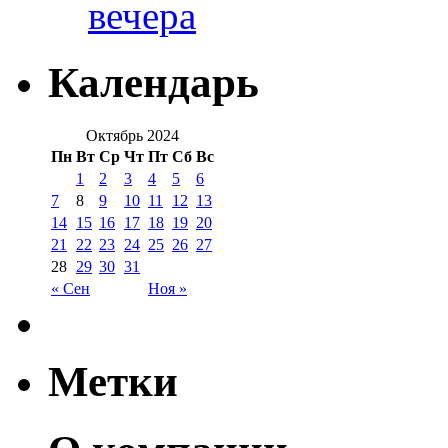
вечера
Календарь
Октябрь 2024
Пн
Вт
Ср
Чт
Пт
Сб
Вс
1
2
3
4
5
6
7
8
9
10
11
12
13
14
15
16
17
18
19
20
21
22
23
24
25
26
27
28
29
30
31
« Сен
Ноя »
Метки