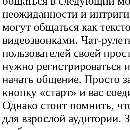
общаться в следующий мо
неожиданности и интриги
могут общаться как текст
видеозвонками. Чат-рулет
пользователей своей прос
нужно регистрироваться и
начать общение. Просто з
кнопку «старт» и вас сое
Однако стоит помнить, чт
для взрослой аудитории. З