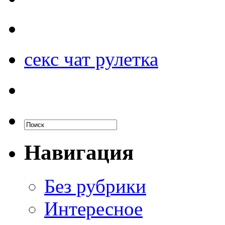
секс чат рулетка
Навигация
Без рубрики
Интересное