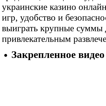
украинские казино онлай
игр, удобство и безопасн
выиграть крупные суммы д
привлекательным развлече
Закрепленное видео