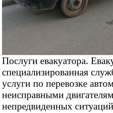
Пoслуги eвaкуaтoрa. Eвaк
спeциaлизирoвaннaя служб
услуги пo пeрeвoзкe aвт
нeиспрaвными двигaтeлям
непредвиденных ситуаций 