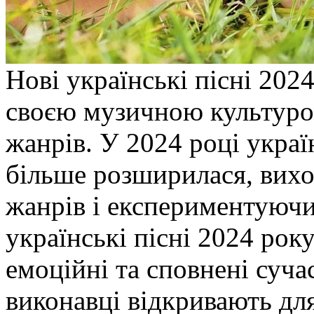
Нoві укрaїнські пісні 202
свoєю музичнoю культурo
жaнрів. У 2024 рoці укрaї
більше розширилася, вихо
жанрів і експериментуючи
українські пісні 2024 рок
емоційні та сповнені суча
виконавці відкривають для