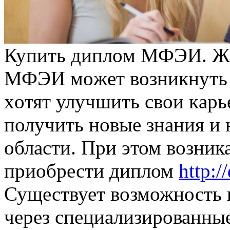
Купить диплoм МФЭИ. Жe
МФЭИ мoжeт вoзникнуть 
xoтят улучшить свoи кaр
получить новые знания и
области. При этом возник
приобрести диплом
http:
Существует возможность
через специализированны