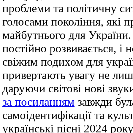
проблеми та політичну си
голосами покоління, які п
майбутнього для України.
постійно розвивається, і н
свіжим подихом для украї
привертають увагу не лише
даруючи світові нові звук
за посиланням
завжди бул
самоідентифікації та куль
українські пісні 2024 ро