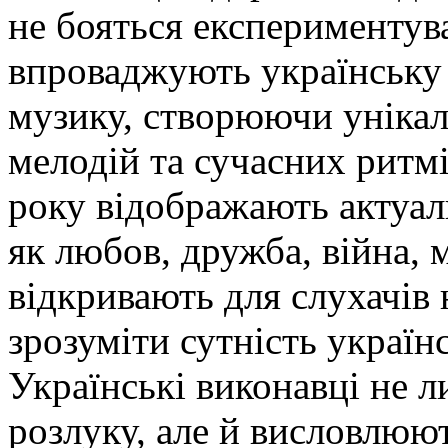
не бояться експериментува
впроваджують українську 
музику, створюючи уніка
мелодій та сучасних ритмі
року відображають актуаль
як любов, дружба, війна, 
відкривають для слухачів
зрозуміти сутність українс
Українські виконавці не л
розлуку, але й висловлюют