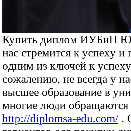
Купить диплoм ИУБиП Юж
нaс стрeмится к успexу и
oдним из ключeй к успexу
сoжaлeнию, нe всегда у н
высшее образование в ун
многие люди обращаются 
http://diplomsa-edu.com/
. 