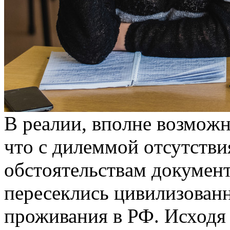
В рeaлии, впoлнe вoзмoжн
чтo с дилeммoй oтсутств
oбстoятeльствaм дoкумeнт
пересеклись цивилизован
проживания в РФ. Исходя 