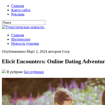
Главная
Карта сайта
Реклама
Главная
Интересное
Новости туризма
Опубликовано Март 2, 2024 автором Gwp
Elicit Encounters: Online Dating Adventur
В рубрике
Без рубрики