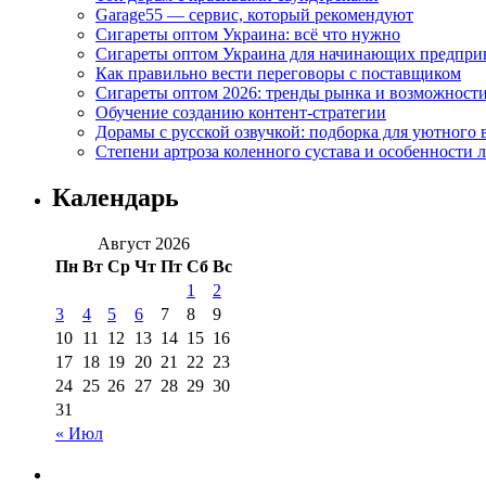
Garage55 — сервис, который рекомендуют
Сигареты оптом Украина: всё что нужно
Сигареты оптом Украина для начинающих предпри
Как правильно вести переговоры с поставщиком
Сигареты оптом 2026: тренды рынка и возможност
Обучение созданию контент-стратегии
Дорамы с русской озвучкой: подборка для уютного 
Степени артроза коленного сустава и особенности 
Календарь
Август 2026
Пн
Вт
Ср
Чт
Пт
Сб
Вс
1
2
3
4
5
6
7
8
9
10
11
12
13
14
15
16
17
18
19
20
21
22
23
24
25
26
27
28
29
30
31
« Июл