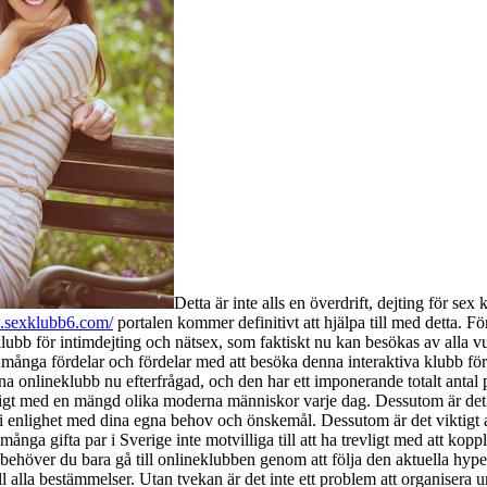
Detta är inte alls en överdrift, dejting för sex
.sexklubb6.com/
portalen kommer definitivt att hjälpa till med detta. Fö
lubb för intimdejting och nätsex, som faktiskt nu kan besökas av alla vu
nns många fördelar och fördelar med att besöka denna interaktiva klubb f
na onlineklubb nu efterfrågad, och den har ett imponerande totalt antal 
ngligt med en mängd olika moderna människor varje dag. Dessutom är det i
 enlighet med dina egna behov och önskemål. Dessutom är det viktigt at
 många gifta par i Sverige inte motvilliga till att ha trevligt med att ko
rst behöver du bara gå till onlineklubben genom att följa den aktuella hy
ill alla bestämmelser. Utan tvekan är det inte ett problem att organisera 