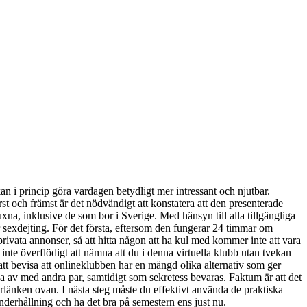
 kan i princip göra vardagen betydligt mer intressant och njutbar.
rst och främst är det nödvändigt att konstatera att den presenterade
xna, inklusive de som bor i Sverige. Med hänsyn till alla tillgängliga
ör sexdejting. För det första, eftersom den fungerar 24 timmar om
privata annonser, så att hitta någon att ha kul med kommer inte att vara
nte överflödigt att nämna att du i denna virtuella klubb utan tvekan
t bevisa att onlineklubben har en mängd olika alternativ som ger
ppla av med andra par, samtidigt som sekretess bevaras. Faktum är att det
perlänken ovan. I nästa steg måste du effektivt använda de praktiska
underhållning och ha det bra på semestern ens just nu.