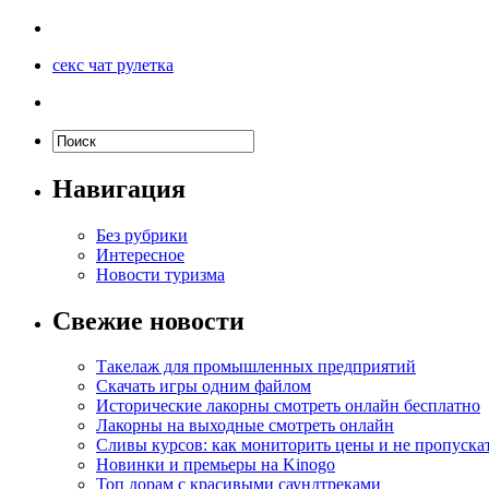
секс чат рулетка
Навигация
Без рубрики
Интересное
Новости туризма
Свежие новости
Такелаж для промышленных предприятий
Скачать игры одним файлом
Исторические лакорны смотреть онлайн бесплатно
Лакорны на выходные смотреть онлайн
Сливы курсов: как мониторить цены и не пропуска
Новинки и премьеры на Kinogo
Топ дорам с красивыми саундтреками