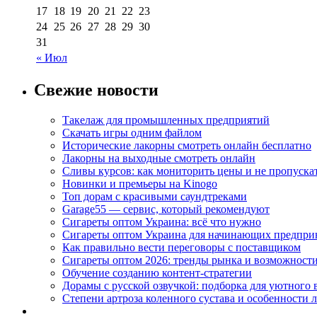
17
18
19
20
21
22
23
24
25
26
27
28
29
30
31
« Июл
Свежие новости
Такелаж для промышленных предприятий
Скачать игры одним файлом
Исторические лакорны смотреть онлайн бесплатно
Лакорны на выходные смотреть онлайн
Сливы курсов: как мониторить цены и не пропуска
Новинки и премьеры на Kinogo
Топ дорам с красивыми саундтреками
Garage55 — сервис, который рекомендуют
Сигареты оптом Украина: всё что нужно
Сигареты оптом Украина для начинающих предпри
Как правильно вести переговоры с поставщиком
Сигареты оптом 2026: тренды рынка и возможност
Обучение созданию контент-стратегии
Дорамы с русской озвучкой: подборка для уютного 
Степени артроза коленного сустава и особенности 