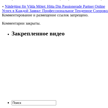
«
Nätdejting för Vilda Mötet: Hitta Din Passionerade Partner Online
Успех в Каждой Заявке: Профессиональное Тендерное Сопров
Комментирование и размещение ссылок запрещено.
Комментарии закрыты.
Закрепленное видео