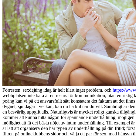
Förresten, sexdejting idag är helt klart inget problem, och
https://www
webbplatsen inte bara är en resurs för kommunikation, utan en riktig k
poäng kan vi på ett ansvarsfullt sätt konstatera det faktum att det fi
dygnet, sju dagar i veckan, kan du ha kul när du vill. Samtidigt är den
en besvärlig uppgift alls. Naturligtvis är mycket roligt ganska tillgä
kommer att kunna hitta någon för spännande underhållning, möjligen i
möjlighet att få det bästa nöjet av intim underhållning. Till exempel är
är lätt att organisera den här typen av underhållning på din fritid; fö
filtren på onlineklubbens sidor och välja ett par för sex, med hänsyn t