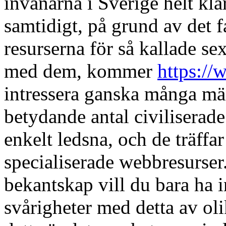
invånarna i Sverige helt kla
samtidigt, på grund av det fa
resurserna för så kallade sex
med dem, kommer
https:/
intressera ganska många män
betydande antal civiliserade
enkelt ledsna, och de träffa
specialiserade webbresurser.
bekantskap vill du bara ha 
svårigheter med detta av ol