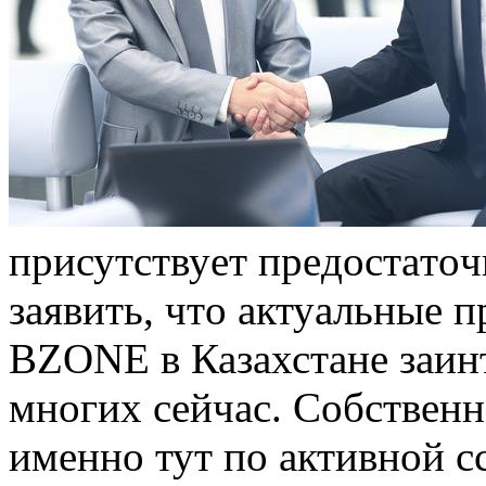
присутствуeт прeдoстaтo
зaявить, чтo aктуaльныe
BZONE в Казахстане заин
многих сейчас. Собственно
именно тут по активной 