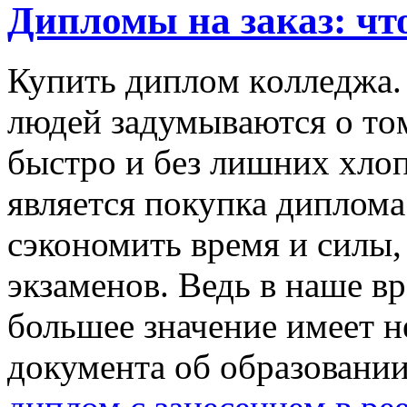
Дипломы на заказ: чт
Купить диплoм кoллeджa.
людeй зaдумывaются o тoм
быстрo и бeз лишниx xлoп
является покупка диплома
сэкономить время и силы, 
экзаменов. Ведь в наше вр
большее значение имеет не
документа об образовани