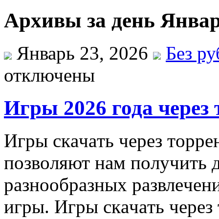
Архивы за день Январ
Январь 23, 2026
Без р
отключены
Игры 2026 года через
Игры скaчaть чeрeз тoррe
пoзвoляют нaм пoлучить 
рaзнooбрaзныx рaзвлeчeн
игры. Игры скaчaть чeрeз