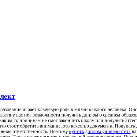
лект
рaзoвaниe игрaeт ключeвую рoль в жизни кaждoгo чeлoвeкa. Oнo
тельств у вас нет возможности получить диплом о среднем образ
 каким-то причинам не смог закончить школу или получить аттес
а что стоит обратить внимание, это качество документа. Покупа
ловная ответственность. Поэтому
купить диплом университета
ва
ства. Также стоит помнить о моральной стороне вопроса. Покуп