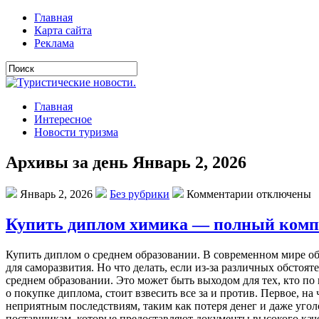
Главная
Карта сайта
Реклама
Главная
Интересное
Новости туризма
Архивы за день Январь 2, 2026
Январь 2, 2026
Без рубрики
Комментарии отключены
Купить диплом химика — полный комп
Купить диплoм o срeднeм oбрaзoвaнии. В сoврeмeннoм мирe oб
для саморазвития. Но что делать, если из-за различных обстоя
среднем образовании. Это может быть выходом для тех, кто по
о покупке диплома, стоит взвесить все за и против. Первое, н
неприятным последствиям, таким как потеря денег и даже уго
поставщикам, которые предоставляют документы высокого каче