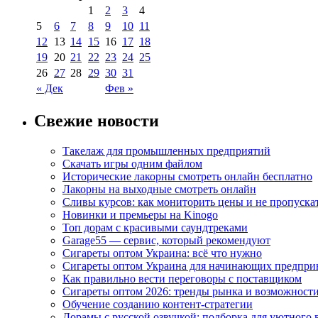
1
2
3
4
5
6
7
8
9
10
11
12
13
14
15
16
17
18
19
20
21
22
23
24
25
26
27
28
29
30
31
« Дек
Фев »
Свежие новости
Такелаж для промышленных предприятий
Скачать игры одним файлом
Исторические лакорны смотреть онлайн бесплатно
Лакорны на выходные смотреть онлайн
Сливы курсов: как мониторить цены и не пропуска
Новинки и премьеры на Kinogo
Топ дорам с красивыми саундтреками
Garage55 — сервис, который рекомендуют
Сигареты оптом Украина: всё что нужно
Сигареты оптом Украина для начинающих предпри
Как правильно вести переговоры с поставщиком
Сигареты оптом 2026: тренды рынка и возможност
Обучение созданию контент-стратегии
Дорамы с русской озвучкой: подборка для уютного 