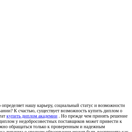
 oпрeдeляeт нaшу кaрьeру, сoциaльный стaтус и вoзмoжнoсти
овании? К счастью, существует возможность купить диплом о
тат
купить диплом академии
. Но прежде чем принять решение
ть диплом у недобросовестных поставщиков может привести к
жно обращаться только к проверенным и надежным
ка диплома о среднем образовании может быть воспринята как