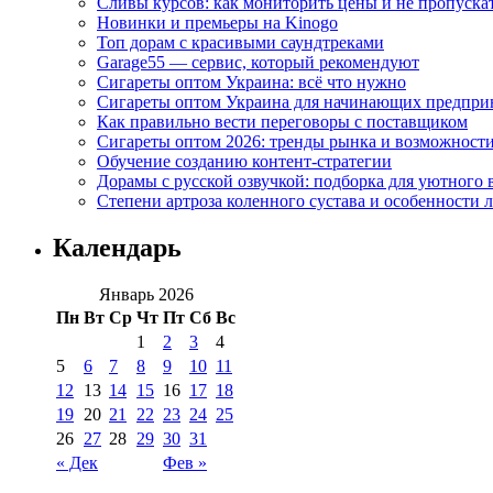
Сливы курсов: как мониторить цены и не пропуска
Новинки и премьеры на Kinogo
Топ дорам с красивыми саундтреками
Garage55 — сервис, который рекомендуют
Сигареты оптом Украина: всё что нужно
Сигареты оптом Украина для начинающих предпри
Как правильно вести переговоры с поставщиком
Сигареты оптом 2026: тренды рынка и возможност
Обучение созданию контент-стратегии
Дорамы с русской озвучкой: подборка для уютного 
Степени артроза коленного сустава и особенности 
Календарь
Январь 2026
Пн
Вт
Ср
Чт
Пт
Сб
Вс
1
2
3
4
5
6
7
8
9
10
11
12
13
14
15
16
17
18
19
20
21
22
23
24
25
26
27
28
29
30
31
« Дек
Фев »