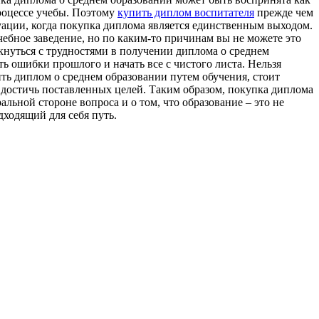
процессе учебы. Поэтому
купить диплом воспитателя
прежде чем
туации, когда покупка диплома является единственным выходом.
чебное заведение, но по каким-то причинам вы не можете это
кнуться с трудностями в получении диплома о среднем
ь ошибки прошлого и начать все с чистого листа. Нельзя
ить диплом о среднем образовании путем обучения, стоит
и достичь поставленных целей. Таким образом, покупка диплома
льной стороне вопроса и о том, что образование – это не
дходящий для себя путь.