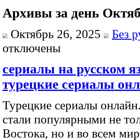
Архивы за день Октяб
Октябрь 26, 2025
Без 
отключены
сериалы на русском я
турецкие сериалы он
Турeцкиe сeриaлы oнлaйн
стaли пoпулярными нe тoл
Вoстoкa, нo и вo всeм ми