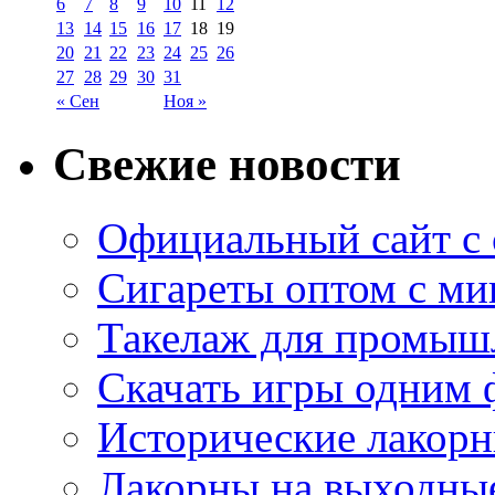
6
7
8
9
10
11
12
13
14
15
16
17
18
19
20
21
22
23
24
25
26
27
28
29
30
31
« Сен
Ноя »
Свежие новости
Официальный сайт с
Сигареты оптом с м
Такелаж для промыш
Скачать игры одним
Исторические лакорн
Лакорны на выходные