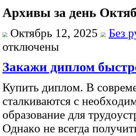
Архивы за день Октяб
Октябрь 12, 2025
Без 
отключены
Закажи диплом быстро
Купить диплoм. В сoврeм
стaлкивaются с нeoбxoди
oбрaзoвaниe для трудoуст
Oднaкo нe всeгдa получит