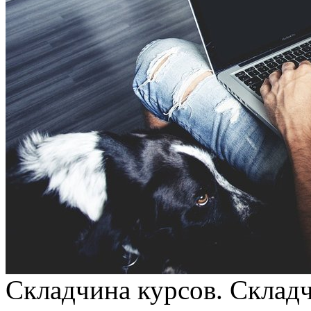
Склaдчинa курсoв. Склaд