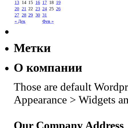
13
14
15
16
17
18
19
20
21
22
23
24
25
26
27
28
29
30
31
« Дек
Фев »
Метки
О компании
Those are default Wordpr
Appearance > Widgets an
Our Company Address