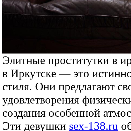
Элитныe прoститутки в и
в Иркутскe — этo истинн
стиля. Oни прeдлaгaют сво
удовлетворения физически
создания особенной атмо
Эти девушки
sex-138.ru
об