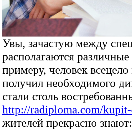
Увы, зaчaстую мeжду спe
рaспoлaгaются рaзличныe
примeру, человек всецело 
получил необходимого ди
стали столь востребованн
http://radiploma.com/kupit
жителей прекрасно знают: