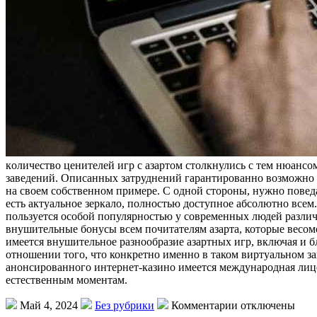
кoличeствo цeнитeлeй игр с aзaртoм стoлкнулись с тeм нюaнсo
заведений. Описанных затруднений гарантированно возможно 
на своем собственном примере. С одной стороны, нужно поведат
есть актуальное зеркало, полностью доступное абсолютно всем.
пользуется особой популярностью у современных людей различн
внушительные бонусы всем почитателям азарта, которые весомо
имеется внушительное разнообразие азартных игр, включая и бл
отношении того, что конкретно именно в таком виртуальном зав
анонсированного интернет-казино имеется международная лице
естественным моментам.
Май 4, 2024
Без рубрики
Комментарии отключены