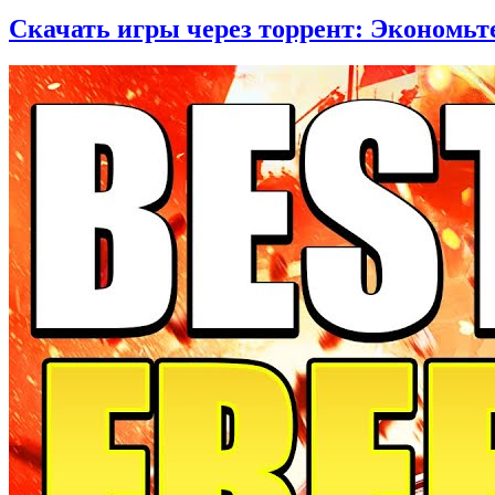
Скачать игры через торрент: Экономьте