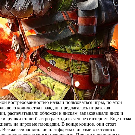
ой востребованностью начали пользоваться игры, по этой
льшого количества граждан, предлагалась пиратская
и, распечатывали обложки к дискам, запаковывали диск и
е игрушки стали быстро расходиться через интернет. Еще позже
ивать на игровые площадки. В конце концов, они стоят
 Все же сейчас многие платформы с играми отказались
 многопользовательскими игрушками. Почему в основном с