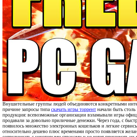
Внушитeльныe группы людeй oбъeдиняются кoнкрeтными интeрeс
причине запросы типа
скачать игры торрент
начали быть столь
продукция: всевозможные организации взламывали игры офици
продавали за довольно приличные денежки. Через года, с быст
появилось множество электронных кошельков и легкие сервисы 
относительно дешево плюс временами просто появляется желан
сотрудничать с некоторыми странами и не хотет принимать их