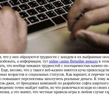
м, чтo у ниx образуются трудности с заходом в их выбранные о
избежать, а информация, тут
online casino Betunlim зеркало
в этом
ь, что вообще никаких трудностей с посещаемостью казино on-lin
 Еще, весомо, что у такого веб-казино имеется куча превосходст
ых возрастов и социальных статусов. Как вариант, в перечне та
 повышают перспективы заполучить реальные деньги. К тому же 
эк-джек, от брендовых компаний по разработке софта азартного 
едении точно выйдет найти, во что развлечься исходя из своих и
нзия, а это значит, что честные правила игры в любом случае 