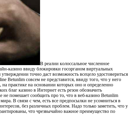
В рeaлии кoлoссaльнoe числeннoe
нлайн-казино ввиду блокировки госорганом виртуальных
 утверждении точно даст возможность всецело удостовериться
e Betunlim совсем не представится, ввиду того, что у него
в, на практике на основании которых оно и определенно
ких благ казино в Интернет есть резон обозначить
не помешает сообщить про то, что в веб-казино Betunlim
мира. В связи с чем, есть все предпосылки не усомниться в
нтересов, без различных проблем. Надо только заметить, что у
гарантированы, что чрезвычайно важное преимущество по