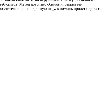
 веб-сайтов. Метод довольно обычный: открываем
сетитель ищет конкретную игру, в помощь придет строка с