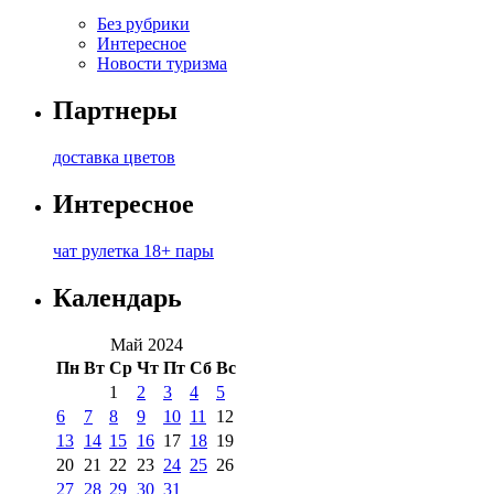
Без рубрики
Интересное
Новости туризма
Партнеры
доставка цветов
Интересное
чат рулетка 18+ пары
Календарь
Май 2024
Пн
Вт
Ср
Чт
Пт
Сб
Вс
1
2
3
4
5
6
7
8
9
10
11
12
13
14
15
16
17
18
19
20
21
22
23
24
25
26
27
28
29
30
31