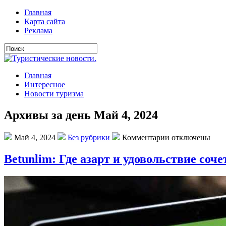
Главная
Карта сайта
Реклама
Главная
Интересное
Новости туризма
Архивы за день Май 4, 2024
Май 4, 2024
Без рубрики
Комментарии отключены
Betunlim: Где азарт и удовольствие с