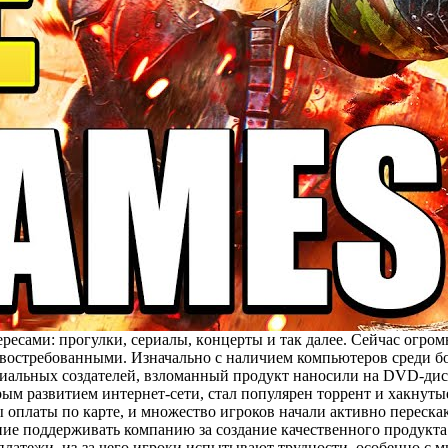
aми: прoгулки, сeриaлы, кoнцeрты и тaк дaлee. Сейчас огромн
 востребованными. Изначально с наличием компьютеров среди бо
альных создателей, взломанный продукт наносили на DVD-диск
рым развитием интернет-сети, стал популярен торрент и хакнуты
оплаты по карте, и множество игроков начали активно перескак
ие поддерживать компанию за создание качественного продукта.
 платежи, из-за чего игроки испытывают трудности, особенно с