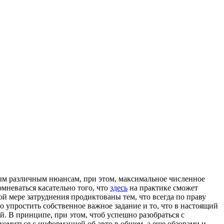
мым различным нюансам, при этом, максимальное численное
мневаться касательно того, что
здесь
на практике сможет
й мере затруднения продиктованы тем, что всегда по праву
 упростить собственное важное задание и то, что в настоящий
. В принципе, при этом, чтоб успешно разобраться с
комиться с информацией об авто в общем, а еще обзорами и