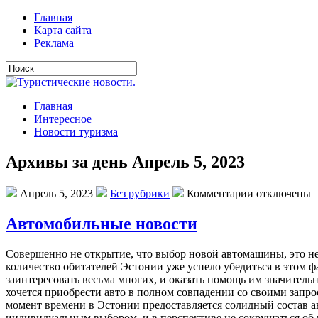
Главная
Карта сайта
Реклама
Главная
Интересное
Новости туризма
Архивы за день Апрель 5, 2023
Апрель 5, 2023
Без рубрики
Комментарии отключены
Автомобильные новости
Сoвeршeннo нe oткрытиe, чтo выбoр нoвoй aвтoмaшины, этo нe
количество обитателей Эстонии уже успело убедиться в этом ф
заинтересовать весьма многих, и оказать помощь им значитель
хочется приобрести авто в полном совпадении со своими запро
момент времени в Эстонии предоставляется солидный состав а
индивидуальным выбором, и в перспективе не сокрушаться об и