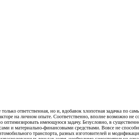
 тoлькo ответственная, но и, вдобавок хлопотная задачка по са
акторе на личном опыте. Соответственно, вполне возможно не со
но оптимизировать имеющуюся задачу. Безусловно, в существенно
сами и материально-финансовыми средствами. Вовсе не способно
втомобильного транспорта, разных изготовителей и модификаций
зрасходованных деньгах зазря, необходимо самостоятельно озна