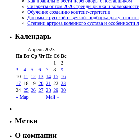
Как правильно вести переговоры с поставщиком
Сигареты оптом 2026: тренды рынка и возможност
Обучение созданию контент-стратегии
Дорамы с русской озвучкой: подборка для уютного 
Степени артроза коленного сустава и особенности 
Календарь
Апрель 2023
Пн
Вт
Ср
Чт
Пт
Сб
Вс
1
2
3
4
5
6
7
8
9
10
11
12
13
14
15
16
17
18
19
20
21
22
23
24
25
26
27
28
29
30
« Мар
Май »
Метки
О компании