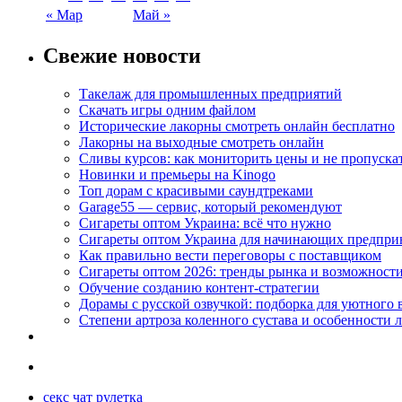
« Мар
Май »
Свежие новости
Такелаж для промышленных предприятий
Скачать игры одним файлом
Исторические лакорны смотреть онлайн бесплатно
Лакорны на выходные смотреть онлайн
Сливы курсов: как мониторить цены и не пропуска
Новинки и премьеры на Kinogo
Топ дорам с красивыми саундтреками
Garage55 — сервис, который рекомендуют
Сигареты оптом Украина: всё что нужно
Сигареты оптом Украина для начинающих предпри
Как правильно вести переговоры с поставщиком
Сигареты оптом 2026: тренды рынка и возможност
Обучение созданию контент-стратегии
Дорамы с русской озвучкой: подборка для уютного 
Степени артроза коленного сустава и особенности 
секс чат рулетка