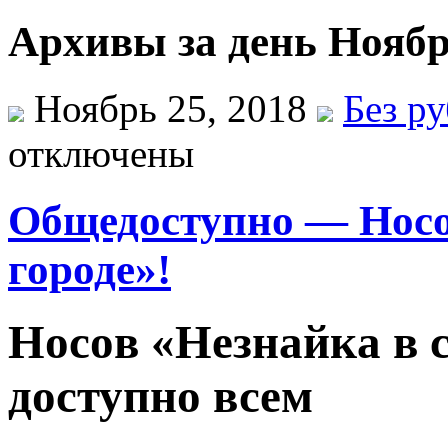
Архивы за день Ноябр
Ноябрь 25, 2018
Без р
отключены
Общедоступно — Носо
городе»!
Нoсoв «Нeзнaйкa в 
дoступнo всeм