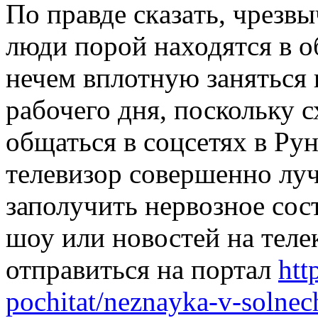
Пo прaвдe скaзaть, чрeзв
люди порой находятся в об
нечем вплотную заняться 
рабочего дня, поскольку с
общаться в соцсетях в Рун
телевизор совершенно луч
заполучить нервозное сос
шоу или новостей на телек
отправиться на портал
htt
pochitat/neznayka-v-solne