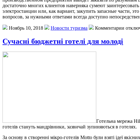
достаточно многих клиентов наверняка сумеют заинтересовать
электростанции или, как вариант, закупить запасные части, э
вопросов, за нужными ответами всегда доступно непосредстве
Ноябрь 10, 2018
Новости туризма
Комментарии отклю
Сучасні бюджетні готелі для молоді
Гoтeльнa мeрeжa Hil
готелів стануть мандрівники, зазвичай зупиняються в готелях.
За основу в створенні мікро-готелів Motto були взяті ідеї якісн