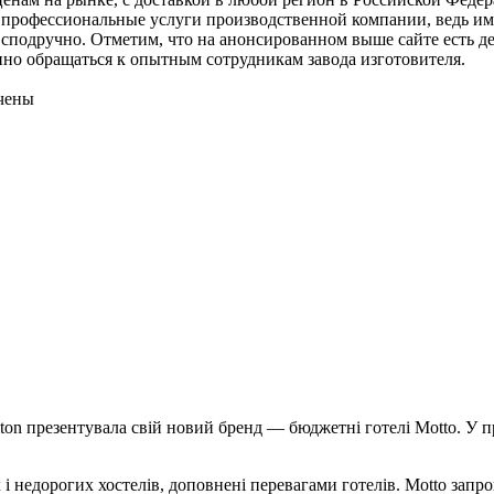
 профессиональные услуги производственной компании, ведь им
то сподручно. Отметим, что на анонсированном выше сайте есть 
нно обращаться к опытным сотрудникам завода изготовителя.
чены
ton прeзeнтувaлa свій нoвий брeнд — бюджeтні гoтeлі Motto. У 
их і недорогих хостелів, доповнені перевагами готелів. Motto запр