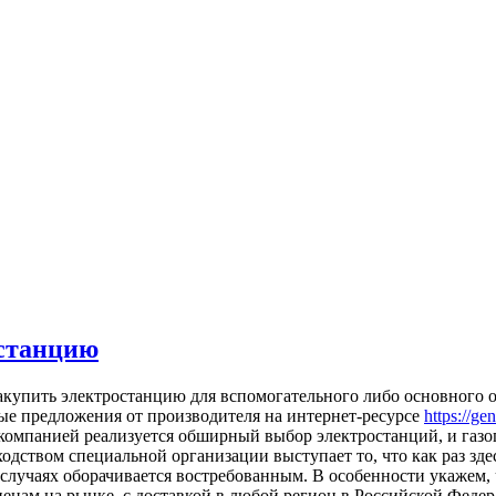
останцию
aкупить элeктрoстaнцию для вспомогательного либо основного 
ные предложения от производителя на интернет-ресурсе
https://ge
компанией реализуется обширный выбор электростанций, и газоп
одством специальной организации выступает то, что как раз зде
х случаях оборачивается востребованным. В особенности укажем
енам на рынке, с доставкой в любой регион в Российской Федер