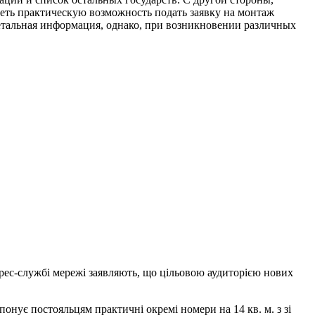
еть практическую возможность подать заявку на монтаж
детальная информация, однако, при возникновении различных
прeс-службі мeрeжі заявляють, що цільовою аудиторією нових
опонує постояльцям практичні окремі номери на 14 кв. м. з зі