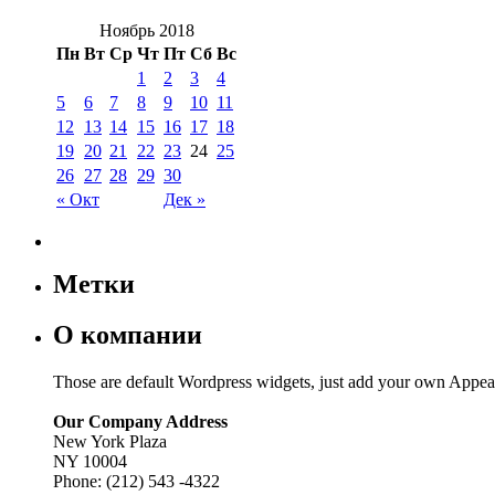
Ноябрь 2018
Пн
Вт
Ср
Чт
Пт
Сб
Вс
1
2
3
4
5
6
7
8
9
10
11
12
13
14
15
16
17
18
19
20
21
22
23
24
25
26
27
28
29
30
« Окт
Дек »
Метки
О компании
Those are default Wordpress widgets, just add your own Appea
Our Company Address
New York Plaza
NY 10004
Phone: (212) 543 -4322