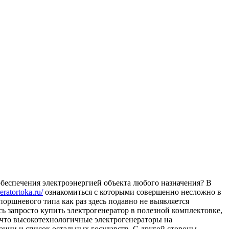
обеспечения электроэнергией объекта любого назначения? В
neratortoka.ru/
ознакомиться с которыми совершенно несложно в
оршневого типа как раз здесь подавно не выявляется
сь запросто купить электрогенератор в полезной комплектовке,
, что высокотехнологичные электрогенераторы на
ации и список остальных государств. С другой стороны,