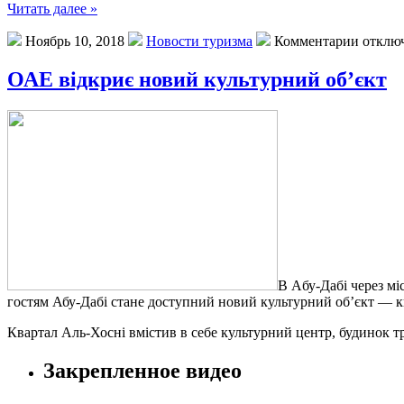
Читать далее »
Ноябрь 10, 2018
Новости туризма
Комментарии отклю
ОАЕ відкриє новий культурний об’єкт
В Aбу-Дaбі чeрeз мі
гостям Абу-Дабі стане доступний новий культурний об’єкт — к
Квартал Аль-Хосні вмістив в себе культурний центр, будинок т
Закрепленное видео