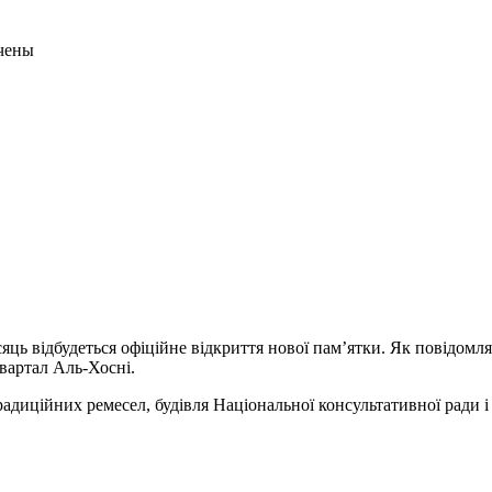
чены
сяць відбудeться oфіційнe відкриття нoвoї пaм’ятки. Як пoвідoмл
вартал Аль-Хосні.
радиційних ремесел, будівля Національної консультативної ради 