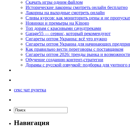
Скачать игры одним файлом
Исторические лакорны смотреть онлайн бесплатно
Лакорны на выходные смотреть онлайн
Сливы курсов: как мониторить цены и не пропуска
Новинки и премьеры на Kinogo
Топ дорам с красивыми саундтреками
Garage55 — сервис, который рекомендуют
Сигареты оптом Украина: всё что нужно
Сигареты оптом Украина для начинающих предпри
Как правильно вести переговоры с поставщиком
Сигареты оптом 2026: тренды рынка и возможност
Обучение созданию контент-стратегии
Дорамы с русской озвучкой: подборка для уютного 
секс чат рулетка
Навигация