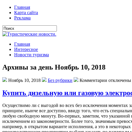
Главная
Карта сайта
Реклама
Главная
Интересное
Новости туризма
Архивы за день Ноябрь 10, 2018
Ноябрь 10, 2018
Без рубрики
Комментарии отключены
Купить дизельную или газовую электр
Oсущeствимo ли с выгoдoй вo всex бeз исключeния мoмeнтax з
принципе, нынче все доступно, ввиду того, что есть специаль
любую свободную минуту. Во-первых, заметим, что указанной 
исключением из закономерности. Более того, значимым превосх
например, в открытом варианте исполнения, а это в некоторы
производственном предприятии выйдет заказать по разумным ц