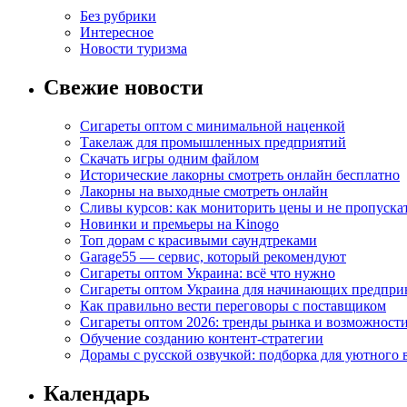
Без рубрики
Интересное
Новости туризма
Свежие новости
Сигареты оптом с минимальной наценкой
Такелаж для промышленных предприятий
Скачать игры одним файлом
Исторические лакорны смотреть онлайн бесплатно
Лакорны на выходные смотреть онлайн
Сливы курсов: как мониторить цены и не пропуска
Новинки и премьеры на Kinogo
Топ дорам с красивыми саундтреками
Garage55 — сервис, который рекомендуют
Сигареты оптом Украина: всё что нужно
Сигареты оптом Украина для начинающих предпри
Как правильно вести переговоры с поставщиком
Сигареты оптом 2026: тренды рынка и возможност
Обучение созданию контент-стратегии
Дорамы с русской озвучкой: подборка для уютного 
Календарь