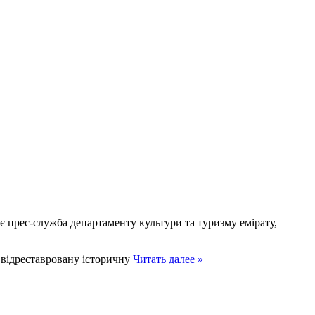
яє прес-служба департаменту культури та туризму емірату,
і відреставровану історичну
Читать далее »