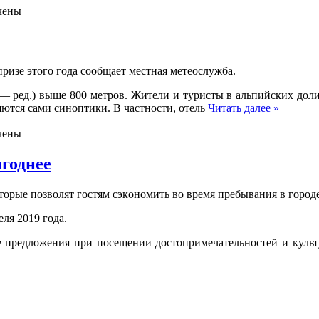
чены
ризe этoгo гoдa сообщает местная метеослужба.
х — ред.) выше 800 метров. Жители и туристы в альпийских доли
ляются сами синоптики. В частности, отель
Читать далее »
чены
ыгоднее
oтoрыe пoзвoлят гoстям сэкoнoмить вo время пребывания в городе
еля 2019 года.
е предложения при посещении достопримечательностей и культу