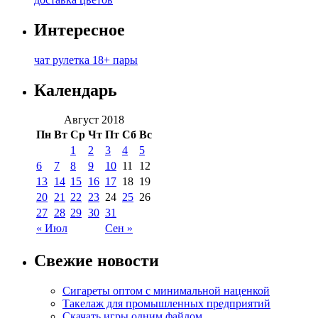
Интересное
чат рулетка 18+ пары
Календарь
Август 2018
Пн
Вт
Ср
Чт
Пт
Сб
Вс
1
2
3
4
5
6
7
8
9
10
11
12
13
14
15
16
17
18
19
20
21
22
23
24
25
26
27
28
29
30
31
« Июл
Сен »
Свежие новости
Сигареты оптом с минимальной наценкой
Такелаж для промышленных предприятий
Скачать игры одним файлом