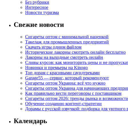
Без рубрики
Интересное
Новости туризма
Свежие новости
Сигареты оптом с минимальной наценкой
Такелаж для промышленных предприятий
Скачать игры одним файлом
Исторические лакорны смотреть онлайн бесплатно
Лакорны на выходные смотреть онлайн
Сливы курсов: как мониторить цены и не пропуска
Новинки и премьеры на Kinogo
Топ дорам с красивыми саундтреками
Garage55 — сервис, который рекомендуют
Сигареты оптом Украина: всё что нужно
Сигареты оптом Украина для начинающих предпри
Как правильно вести переговоры с поставщиком
Сигареты оптом 2026: тренды рынка и возможност
Обучение созданию контент-стратегии
Дорамы с русской озвучкой: подборка для уютного 
Календарь