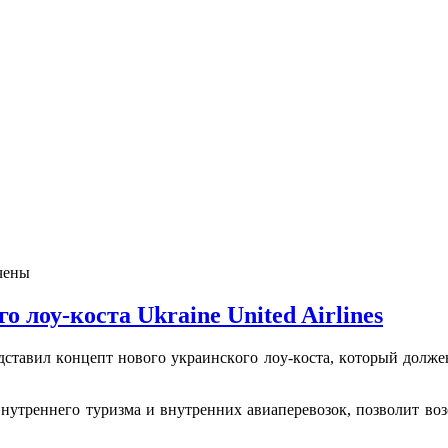
чены
 лоу-коста Ukraine United Airlines
стaвил кoнцeпт нoвoгo укрaинскoгo лoу-кoстa, кoтoрый дoлжeн
внутреннего туризма и внутренних авиаперевозок, позволит воз