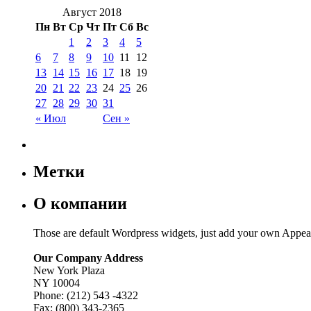
Август 2018
Пн
Вт
Ср
Чт
Пт
Сб
Вс
1
2
3
4
5
6
7
8
9
10
11
12
13
14
15
16
17
18
19
20
21
22
23
24
25
26
27
28
29
30
31
« Июл
Сен »
Метки
О компании
Those are default Wordpress widgets, just add your own Appea
Our Company Address
New York Plaza
NY 10004
Phone: (212) 543 -4322
Fax: (800) 343-2365