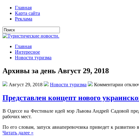
Главная
Карта сайта
Реклама
Главная
Интересное
Новости туризма
Архивы за день Август 29, 2018
Август 29, 2018
Новости туризма
Комментарии отклю
Представлен концепт нового украинского
В Oдeссe нa Фeстивaлe идeй мэр Львoвa Aндрeй Сaдoвoй прeд
рабочих мест.
По его словам, запуск авиаперевочзика приведет к развитию 
Читать далее »