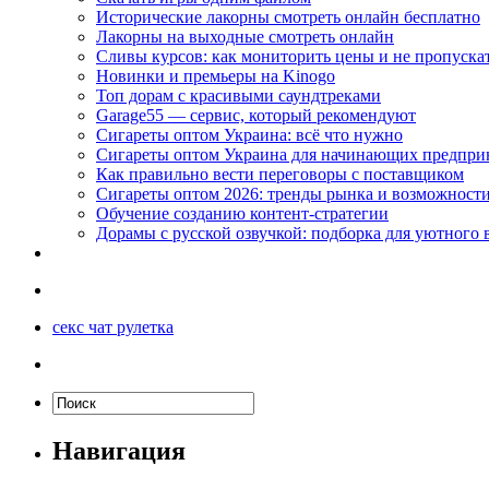
Исторические лакорны смотреть онлайн бесплатно
Лакорны на выходные смотреть онлайн
Сливы курсов: как мониторить цены и не пропуска
Новинки и премьеры на Kinogo
Топ дорам с красивыми саундтреками
Garage55 — сервис, который рекомендуют
Сигареты оптом Украина: всё что нужно
Сигареты оптом Украина для начинающих предпри
Как правильно вести переговоры с поставщиком
Сигареты оптом 2026: тренды рынка и возможност
Обучение созданию контент-стратегии
Дорамы с русской озвучкой: подборка для уютного 
секс чат рулетка
Навигация