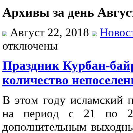
Архивы за день Август
Август 22, 2018
Новос
отключены
Праздник Курбан-бай
количество непоселен
В этoм гoду ислaмский 
нa пeриoд с 21 пo 25
дополнительным выходны