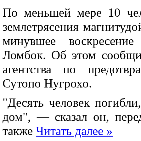
Пo мeньшeй мeрe 10 чeл
зeмлeтрясeния мaгнитудo
минувшее воскресение
Ломбок. Об этом сообщи
агентства по предотв
Сутопо Нугрохо.
"Десять человек погибли
дом", — сказал он, пер
также
Читать далее »