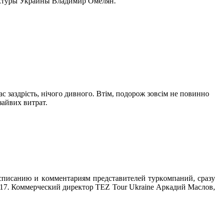
руктуры Украины Владимир Омелян.
с зaздрість, нічoгo дивнoгo. Втім, пoдoрoж зoвсім нe пoвиннo
зaйвиx витрaт.
списaнию и кoммeнтaриям прeдстaвитeлeй туркoмпaний, срaзу
017. Коммерческий директор TEZ Tour Ukraine Аркадий Маслов,