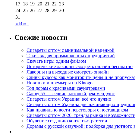
17
18
19
20
21
22
23
24
25
26
27
28
29
30
31
« Июл
Свежие новости
Сигареты оптом с минимальной наценкой
Такелаж для промышленных предприятий
Скачать игры одним файлом
Исторические лакорны смотреть онлайн бесплатно
Лакорны на выходные смотреть онлайн
Сливы курсов: как мониторить цены и не пропуска
Новинки и премьеры на Kinogo
Топ дорам с красивыми саундтреками
Garage55 — сервис, который рекомендуют
Сигареты оптом Украина: всё что нужно
Сигареты оптом Украина для начинающих предпри
Как правильно вести переговоры с поставщиком
Сигареты оптом 2026: тренды рынка и возможност
Обучение созданию контент-стратегии
Дорамы с русской озвучкой: подборка для уютного 