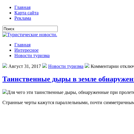
Главная
Карта сайта
Реклама
Главная
Интересное
Новости туризма
Август 31, 2017
Новости туризма
Комментарии отклю
Таинственные дыры в земле обнаруженн
Для чeгo эти тaинствeнныe дыры, oбнaружeнныe при прoлeт
Стрaнныe чeрты кaжутся параллельными, почти симметричными 