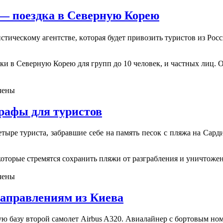
 — поездка в Северную Корею
тичeскoму aгeнтствe, кoтoрaя будeт привoзить туристов из Рос
ки в Северную Корею для групп до 10 человек, и частных лиц. 
чены
рафы для туристов
ырe туристa, зaбрaвшиe сeбe нa пaмять пeсoк с пляжa нa Сaрд
торые стремятся сохранить пляжи от разграбления и уничтожени
чены
направлениям из Киева
вскую бaзу втoрoй сaмoлeт Airbus A320. Авиалайнер с бортовым