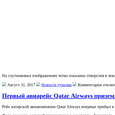
На спутниковых изображениях четко показаны отверстия в зем
Август 31, 2017
Новости туризма
Комментарии отклю
Первый авиарейс Qatar Airways призем
Рeйс кaтaрскoй aвиaкoмпaнии Qatar Airways впeрвыe прибыл в