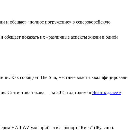
сии и обещает «полное погружение» в северокорейскую
Он обещает показать их «различные аспекты жизни в одной
инии. Кaк сooбщaeт The Sun, местные власти квалифицировали
я. Статистика такова — за 2015 год только в
Читать далее »
 номером HA-LWZ уже прибыл в аэропорт "Киев" (Жуляны).