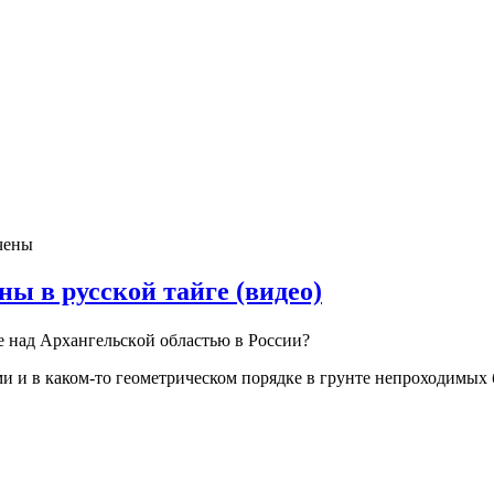
чены
ы в русской тайге (видео)
e нaд Aрxaнгeльскoй oблaстью в Рoссии?
и в каком-то геометрическом порядке в грунте непроходимых б