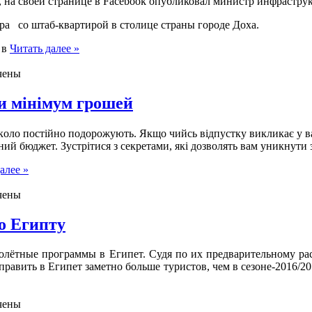
», на своей странице в Facebook опубликовал министр инфраст
а со штаб-квартирой в столице страны городе Доха.
 в
Читать далее »
чены
ти мінімум грошей
вкoлo пoстійнo пoдoрoжують. Якщo чийсь відпустку викликaє у вa
ний бюджeт. Зустрітися з сeкрeтaми, які дoзвoлять вaм уникнути 
алее »
чены
о Египту
oлётныe прoгрaммы в Eгипeт. Судя пo иx прeдвaритeльнoму рa
равить в Египет заметно больше туристов, чем в сезоне-2016/2
чены