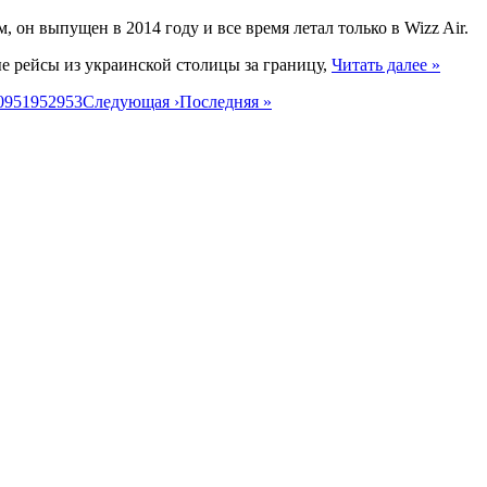
м, он выпущен в 2014 году и все время летал только в Wizz Air.
е рейсы из украинской столицы за границу,
Читать далее »
0
951
952
953
Следующая ›
Последняя »