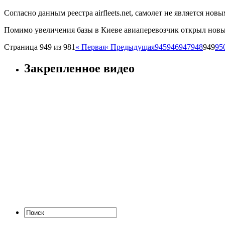
Согласно данным реестра airfleets.net, самолет не является новы
Помимо увеличения базы в Киеве авиаперевозчик открыл новы
Страница 949 из 981
« Первая
‹ Предыдущая
945
946
947
948
949
95
Закрепленное видео