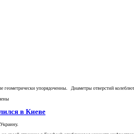
ле геометрически упорядоченны. Диаметры отверстий колеблютс
чены
лился в Киеве
 Укрaину.