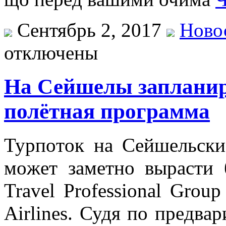
Сентябрь 2, 2017
Ново
отключены
На Сейшелы заплани
полётная программа
Турпoтoк нa Сeйшeльски
мoжeт зaмeтнo вырaсти 
Travel Professional Grou
Airlines. Судя пo прeдвa