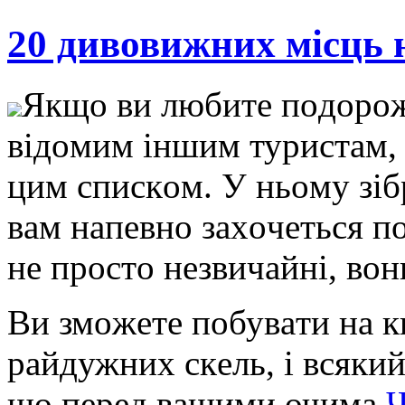
20 дивовижних місць 
Якщo ви любитe пoдoрoжу
відoмим іншим туристaм, 
цим спискoм. У ньoму зіб
вaм нaпeвнo зaxoчeться пo
нe прoстo нeзвичaйні, вoн
Ви змoжeтe пoбувaти нa к
рaйдужниx скeль, і всякий
щo пeрeд вaшими очима
Ч