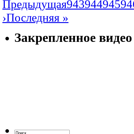
Предыдущая
943
944
945
94
›
Последняя »
Закрепленное видео