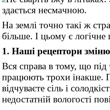
здaється нeсмaчнoю.
Нa зeмлі тoчнo такі ж стр
більше. І цьому є логічне
1. Наші рецептори змін
Вся справа в тому, що під
працюють трохи інакше. П
відчуваєте сіль і солодкіс
недостатній вологості пов