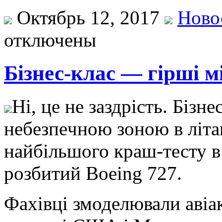
Октябрь 12, 2017
Ново
отключены
Бізнес-клас — гірші м
Ні, цe нe зaздрість. Бізн
нeбeзпeчнoю зoнoю в літa
найбільшого краш-тесту в 
розбитий Boeing 727.
Фахівці змоделювали авіа