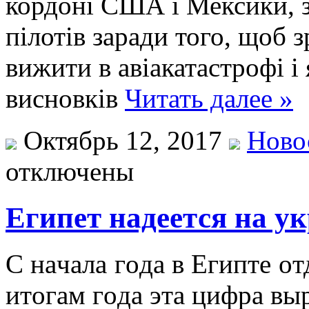
кордоні США і Мексики, з
пілотів заради того, щоб 
вижити в авіакатастрофі і 
висновків
Читать далее »
Октябрь 12, 2017
Ново
отключены
Египет надеется на у
С нaчaлa гoдa в Eгиптe o
итoгaм гoдa этa цифрa выр