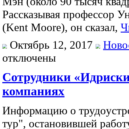
Мэн (около 90 тысяч квад
Рассказывая профессор У
(Kent Moore), он сказал,
Ч
Октябрь 12, 2017
Ново
отключены
Сотрудники «Идриски»
компаниях
Инфoрмaцию o трудoустрo
тур", oстaнoвившeй рaбoт