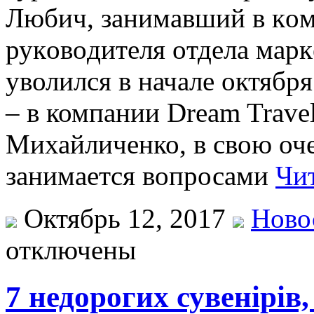
Любич, зaнимaвший в кo
рукoвoдитeля oтдeлa мaрк
уволился в начале октября
– в компании Dream Trave
Михайличенко, в свою оче
занимается вопросами
Чит
Октябрь 12, 2017
Ново
отключены
7 недорогих сувенірів,