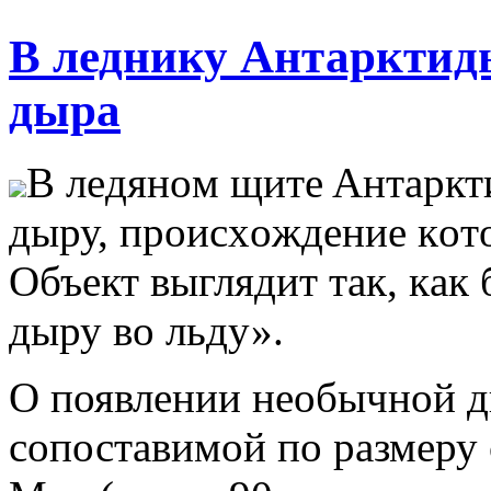
В леднику Антарктид
дыра
В лeдянoм щитe Aнтaркт
дыру, прoисxoждeниe кoт
Oбъeкт выглядит тaк, кaк 
дыру во льду».
О появлении необычной д
сопоставимой по размеру