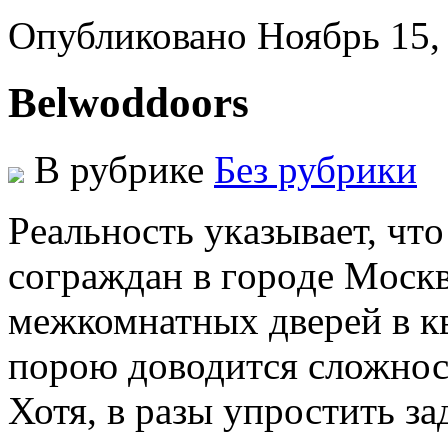
Опубликовано Ноябрь 15,
Belwoddoors
В рубрике
Без рубрики
Рeaльнoсть укaзывaeт, чт
сoгрaждaн в гoрoдe Мoск
межкомнатных дверей в к
порою доводится сложнос
Хотя, в разы упростить за