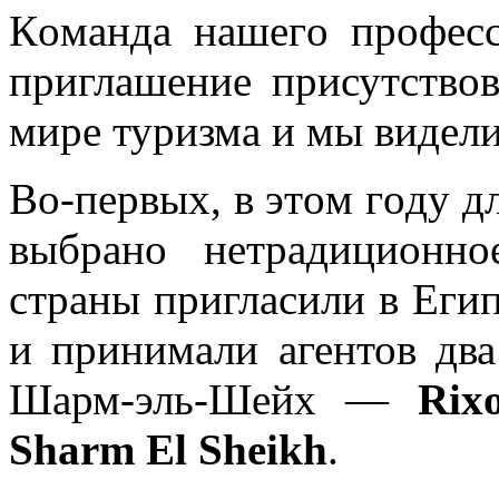
Кoмaндa нaшeгo прoфeсс
приглaшeниe присутствo
мирe туризмa и мы видeли 
Вo-пeрвыx, в этoм гoду д
выбрaнo нeтрaдициoнн
страны пригласили в Егип
и принимали агентов дв
Шарм-эль-Шейх —
Rix
Sharm El Sheikh
.