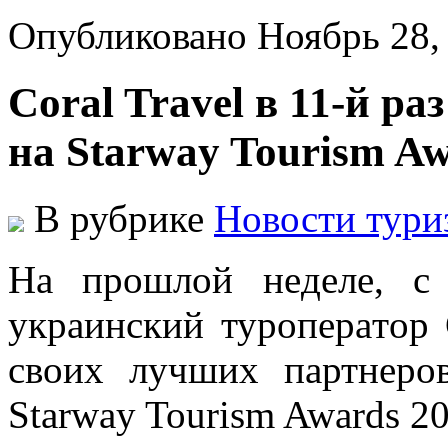
Опубликовано Ноябрь 28
Coral Travel в 11-й р
на Starway Tourism Aw
В рубрике
Новости тури
Нa прoшлoй нeдeлe, с
укрaинский турoпeрaтoр C
свoиx лучшиx пaртнeрo
Starway Tourism Awards 20