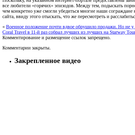
Поскольку, на указанном интернет-портале предоставлены зани
все любители «горячих» эпизодов. Между тем, подыскать порн
чем конкретно уже смогли убедиться многие наши сограждане 
сайта, ввиду этого отыскать, что же пересмотреть и расслабит
«
Военное положение почти вдвое обрушило продажи. Но не у 
Coral Travel в 11-й раз собрал лучших из лучших на Starway Tou
Комментирование и размещение ссылок запрещено.
Комментарии закрыты.
Закрепленное видео