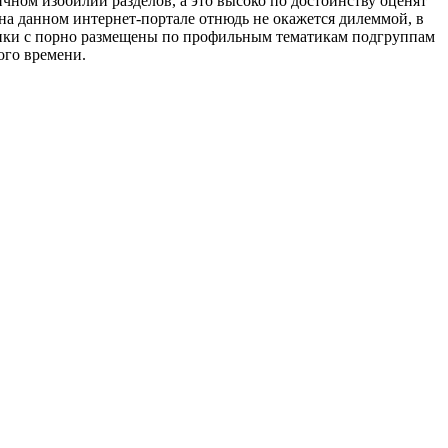
чном изобилии разделов, а это высоко по достоинству оценят
а данном интернет-портале отнюдь не окажется дилеммой, в
олики с порно размещены по профильным тематикам подгруппам
ого времени.