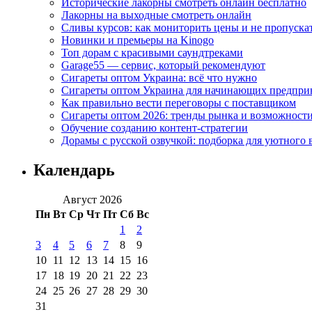
Исторические лакорны смотреть онлайн бесплатно
Лакорны на выходные смотреть онлайн
Сливы курсов: как мониторить цены и не пропуска
Новинки и премьеры на Kinogo
Топ дорам с красивыми саундтреками
Garage55 — сервис, который рекомендуют
Сигареты оптом Украина: всё что нужно
Сигареты оптом Украина для начинающих предпри
Как правильно вести переговоры с поставщиком
Сигареты оптом 2026: тренды рынка и возможност
Обучение созданию контент-стратегии
Дорамы с русской озвучкой: подборка для уютного 
Календарь
Август 2026
Пн
Вт
Ср
Чт
Пт
Сб
Вс
1
2
3
4
5
6
7
8
9
10
11
12
13
14
15
16
17
18
19
20
21
22
23
24
25
26
27
28
29
30
31