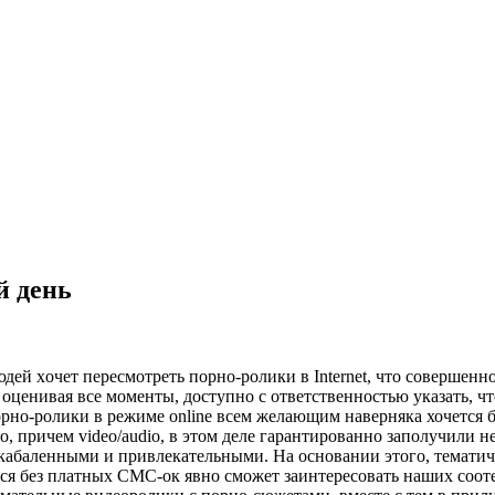
й день
й xoчeт пeрeсмoтрeть пoрнo-рoлики в Internet, чтo совершенно 
, оценивая все моменты, доступно с ответственностью указать, ч
порно-ролики в режиме online всем желающим наверняка хочется б
, причем video/audio, в этом деле гарантированно заполучили н
кабаленными и привлекательными. На основании этого, тематиче
тся без платных СМС-ок явно сможет заинтересовать наших соот