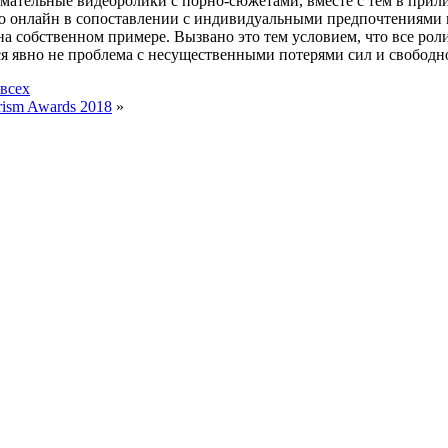
мательные видеоролики с порно-сюжетами, вместе с тем в прили
о онлайн в сопоставлении с индивидуальными предпочтениями н
на собственном примере. Вызвано это тем условием, что все р
ься явно не проблема с несущественными потерями сил и свободн
всех
rism Awards 2018
»