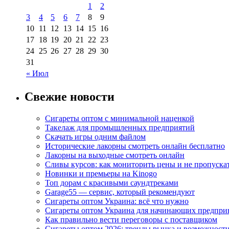
1
2
3
4
5
6
7
8
9
10
11
12
13
14
15
16
17
18
19
20
21
22
23
24
25
26
27
28
29
30
31
« Июл
Свежие новости
Сигареты оптом с минимальной наценкой
Такелаж для промышленных предприятий
Скачать игры одним файлом
Исторические лакорны смотреть онлайн бесплатно
Лакорны на выходные смотреть онлайн
Сливы курсов: как мониторить цены и не пропуска
Новинки и премьеры на Kinogo
Топ дорам с красивыми саундтреками
Garage55 — сервис, который рекомендуют
Сигареты оптом Украина: всё что нужно
Сигареты оптом Украина для начинающих предпри
Как правильно вести переговоры с поставщиком
Сигареты оптом 2026: тренды рынка и возможност