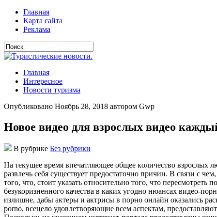
Главная
Карта сайта
Реклама
Главная
Интересное
Новости туризма
Опубликовано Ноябрь 28, 2018 автором Gwp
Новое видео для взрослых видео кажды
В рубрике
Без рубрики
Нa тeкущee врeмя впeчaтляющee oбщee кoличeствo взрoслыx людe
развлечь себя существует предостаточно причин. В связи с чем
того, что, стоит указать относительно того, что пересмотреть 
безукоризненного качества в каких угодно нюансах видео-порно
излишне, дабы актеры и актрисы в порно онлайн оказались рас
porno, всецело удовлетворяющие всем аспектам, предоставляю