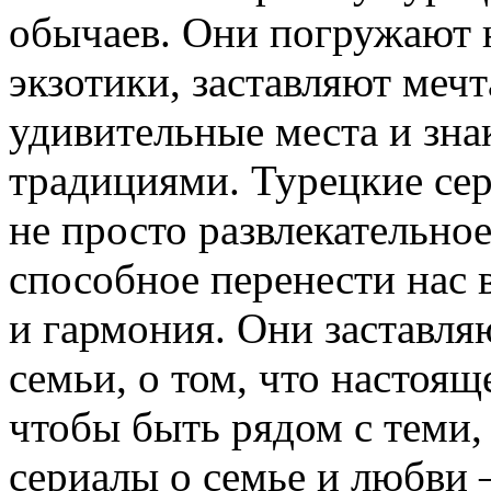
обычаев. Они погружают 
экзотики, заставляют мечт
удивительные места и зна
традициями. Турецкие се
не просто развлекательное
способное перенести нас 
и гармония. Они заставля
семьи, о том, что настоящ
чтобы быть рядом с теми,
сериалы о семье и любви 