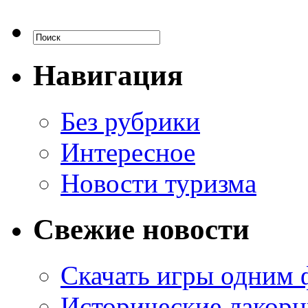
Навигация
Без рубрики
Интересное
Новости туризма
Свежие новости
Скачать игры одним
Исторические лакорн