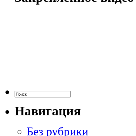
Навигация
Без рубрики