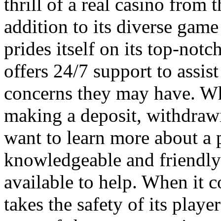
thrill of a real casino from
addition to its diverse game
prides itself on its top-not
offers 24/7 support to assis
concerns they may have. Wh
making a deposit, withdraw
want to learn more about a 
knowledgeable and friendly
available to help. When it 
takes the safety of its playe