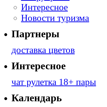
Интересное
Новости туризма
Партнеры
доставка цветов
Интересное
чат рулетка 18+ пары
Календарь