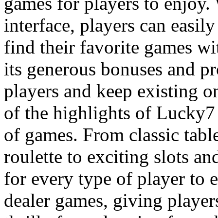
games for players to enjoy. 
interface, players can easil
find their favorite games w
its generous bonuses and p
players and keep existing 
of the highlights of Lucky7 
of games. From classic tabl
roulette to exciting slots a
for every type of player to e
dealer games, giving player