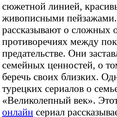
сюжетной линией, красив
живописными пейзажами. 
рассказывают о сложных 
противоречиях между пок
предательстве. Они заста
семейных ценностей, о то
беречь своих близких. Од
турецких сериалов о семь
«Великолепный век». Это
онлайн
сериал рассказыва