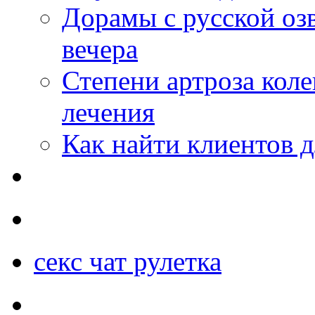
Дорамы с русской оз
вечера
Степени артроза коле
лечения
Как найти клиентов д
секс чат рулетка