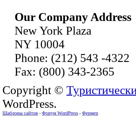
Our Company Address
New York Plaza
NY 10004
Phone: (212) 543 -4322
Fax: (800) 343-2365
Copyright ©
Туристически
WordPress.
Шаблоны сайтов
-
Форум WordPress
-
Фермер