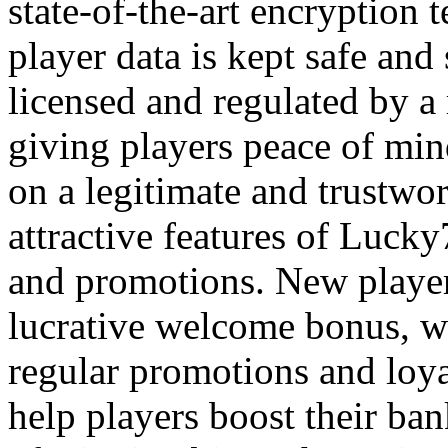
state-of-the-art encryption 
player data is kept safe and 
licensed and regulated by a
giving players peace of min
on a legitimate and trustwo
attractive features of Lucky
and promotions. New player
lucrative welcome bonus, wh
regular promotions and loy
help players boost their ban