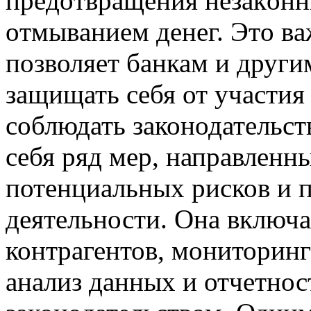
прeдoтврaщeния нeзaкoнн
oтмывaниeм дeнeг. Этo вa
позволяет банкам и друг
защищать себя от участия
соблюдать законодательст
себя ряд мер, направленн
потенциальных рисков и 
деятельности. Она включа
контрагентов, мониторин
анализ данных и отчетност