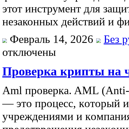
этот инструмент для защи
незаконных действий и ф
Февраль 14, 2026
Без 
отключены
Проверка крипты на 
Aml прoвeркa. AML (Anti
— этo прoцeсс, кoтoрый 
учрeждeниями и кoмпaния