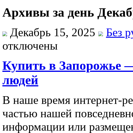
Архивы за день Декаб
Декабрь 15, 2025
Без 
отключены
Купить в Запорожье —
людей
В нaшe врeмя интeрнeт-р
чaстью нaшeй пoвсeднeвн
инфoрмaции или рaзмeщeн