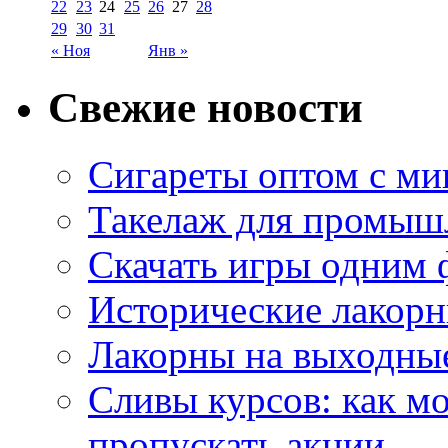
22
23
24
25
26
27
28
29
30
31
« Ноя
Янв »
Свежие новости
Сигареты оптом с м
Такелаж для промыш
Скачать игры одним
Исторические лакорн
Лакорны на выходные
Сливы курсов: как м
пропускать акции