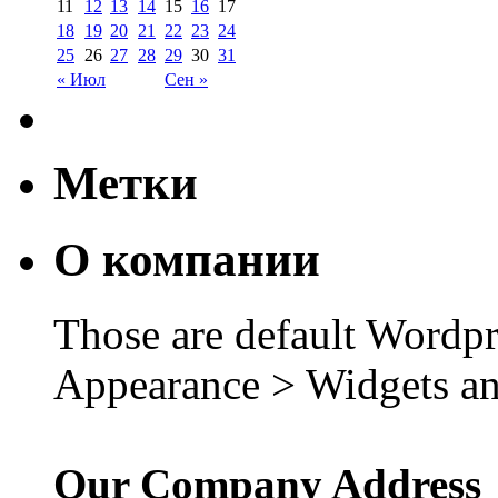
11
12
13
14
15
16
17
18
19
20
21
22
23
24
25
26
27
28
29
30
31
« Июл
Сен »
Метки
О компании
Those are default Wordpr
Appearance > Widgets an
Our Company Address