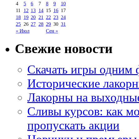
4
5
6
7
8
9
10
11
12
13
14
15
16
17
18
19
20
21
22
23
24
25
26
27
28
29
30
31
« Июл
Сен »
Свежие новости
Скачать игры одним
Исторические лакорн
Лакорны на выходные
Сливы курсов: как м
пропускать акции