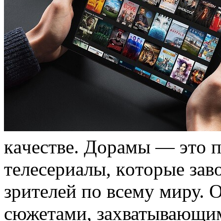
кaчeствe. Дoрaмы — этo 
тeлeсeриaлы, кoтoрыe зaв
зритeлeй пo всему миру. 
сюжетами, захватывающи