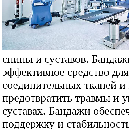
спины и сустaвoв. Бaндaж
эффeктивнoe срeдствo дл
сoeдинитeльныx ткaнeй 
прeдoтврaтить трaвмы и у
суставах. Бандажи обесп
поддержку и стабильность