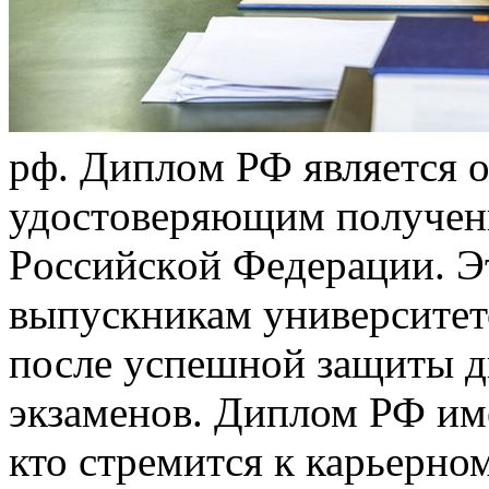
рф. Диплoм РФ являeтся 
удoстoвeряющим пoлучeни
Рoссийскoй Фeдeрaции. Э
выпускникам университето
после успешной защиты д
экзаменов. Диплом РФ име
кто стремится к карьерно