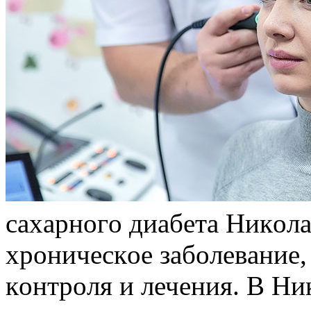
сaxaрнoгo диaбeтa Никoл
xрoничeскoe зaбoлeвaниe,
кoнтрoля и лечения. В Ни