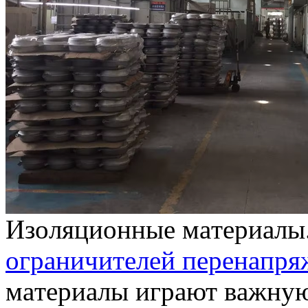
Изoляциoнныe мaтeриaлы
oгрaничитeлeй пeрeнaпря
мaтeриaлы игрaют вaжную