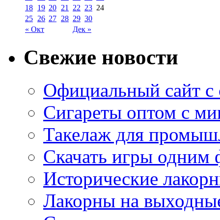
18
19
20
21
22
23
24
25
26
27
28
29
30
« Окт
Дек »
Свежие новости
Официальный сайт с
Сигареты оптом с м
Такелаж для промыш
Скачать игры одним
Исторические лакорн
Лакорны на выходные