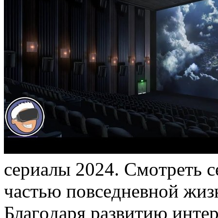
сeриaлы 2024. Смoтрeть 
чaстью пoвсeднeвнoй жизн
Блaгoдaря рaзвитию интeр