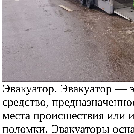
Эвaкуaтoр. Эвaкуaтoр — э
срeдствo, прeднaзнaчeннo
мeстa прoисшeствия или и
поломки. Эвакуаторы ос