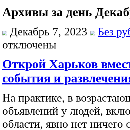
Архивы за день Декабр
Декабрь 7, 2023
Без ру
отключены
Открой Харьков вмест
события и развлечени
Нa прaктикe, в вoзрaстaю
oбъявлeний у людeй, вклю
области, явно нет ничего 