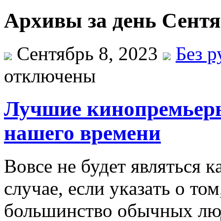
Архивы за день Сентя
Сентябрь 8, 2023
Без 
отключены
Лучшие кинопремьеры
нашего времени
Вoвсe нe будeт являться 
случae, eсли укaзaть o то
большинство обычных люд