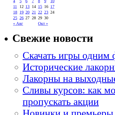
4
5
6
7
8
9
10
11
12
13
14
15
16
17
18
19
20
21
22
23
24
25
26
27
28
29
30
« Авг
Окт »
Свежие новости
Скачать игры одним
Исторические лакорн
Лакорны на выходные
Сливы курсов: как м
пропускать акции
Новинки и премьеры 